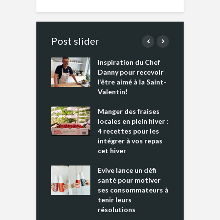
Post slider
Inspiration du Chef
I
es s’apprêtent
Danny pour recevoir
M
e tout un
l’être aimé à la Saint-
s
 » !
Valentin!
L
cking 2 : Une
Manger des fraises
C
nce mondiale
locales en plein hiver :
s
4 recettes pour les
t
intégrer à vos repas
ments riches en
cet hiver
T
ine D
l
ure dans votre
Evive lance un défi
p
ntation
santé pour motiver
ses consommateurs à
tenir leurs
résolutions