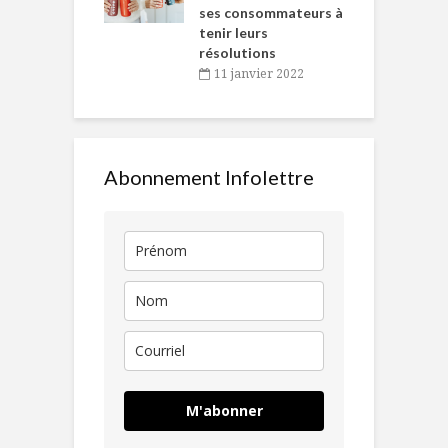
ses consommateurs à
novembre 2021
tenir leurs
résolutions
11 janvier 2022
Abonnement Infolettre
M'abonner