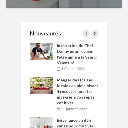
Nouveautés
le Huot et Chef
Inspiration du Chef
I
ne allient
Danny pour recevoir
M
et plaisir
l’être aimé à la Saint-
s
Valentin!
décembre 2021
4 février 2022
iritueux des
L
ns-de-l’Est
Manger des fraises
C
tent durant le
locales en plein hiver :
s
 des Fêtes
4 recettes pour les
t
intégrer à vos repas
novembre 2021
cet hiver
baigne dans
T
11 janvier 2022
e… de Caméline
l
Chantal Van
Evive lance un défi
p
en
santé pour motiver