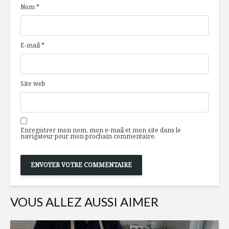
Nom
*
!
cidre!
Mousse de foie de
Petits fru
E-mail
*
poulet,
rescousse
topinambours et
mémoire
sirop d’érable
Le snackin
Site web
Les agrumes: plus
tendance
que de la vitamine
mondial
C
Enregistrer mon nom, mon e-mail et mon site dans le
navigateur pour mon prochain commentaire.
VOUS ALLEZ AUSSI AIMER