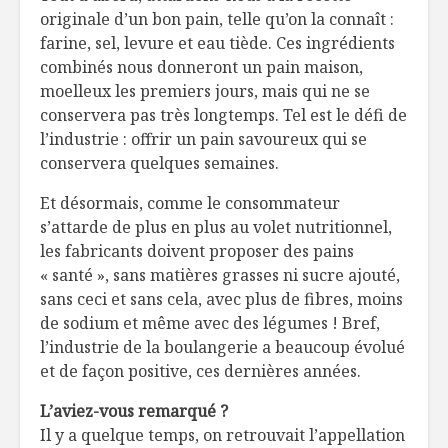
originale d’un bon pain, telle qu’on la connaît :
Les insectes dans
Lait chau
farine, sel, levure et eau tiède. Ces ingrédients
l’assiette
chocolat
combinés nous donneront un pain maison,
moelleux les premiers jours, mais qui ne se
conservera pas très longtemps. Tel est le défi de
À chacun son vrai
Boîte à l
poids
santé
l’industrie : offrir un pain savoureux qui se
conservera quelques semaines.
Et désormais, comme le consommateur
s’attarde de plus en plus au volet nutritionnel,
les fabricants doivent proposer des pains
« santé », sans matières grasses ni sucre ajouté,
sans ceci et sans cela, avec plus de fibres, moins
de sodium et même avec des légumes ! Bref,
l’industrie de la boulangerie a beaucoup évolué
et de façon positive, ces dernières années.
L’aviez-vous remarqué ?
Il y a quelque temps, on retrouvait l’appellation