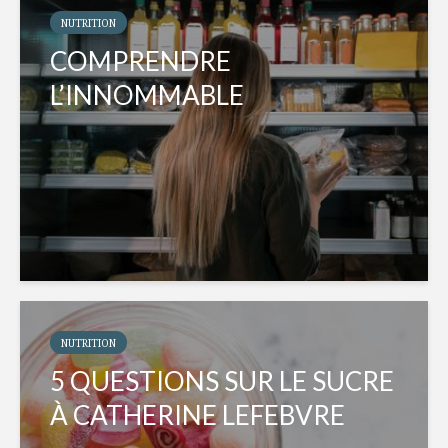
NUTRITION
COMPRENDRE
L’INNOMMABLE
NUTRITION
5 QUESTIONS SUR LE SUCRE
À CATHERINE LEFEBVRE