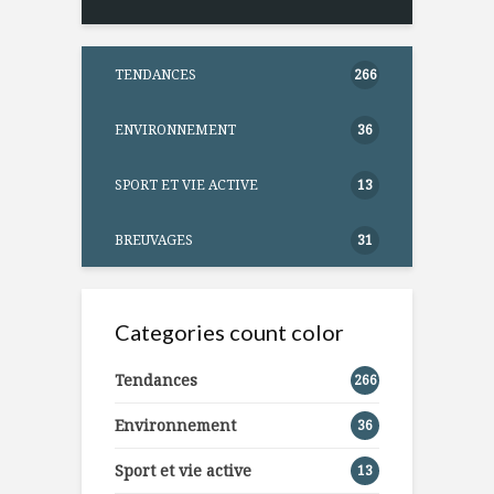
TENDANCES
266
ENVIRONNEMENT
36
SPORT ET VIE ACTIVE
13
BREUVAGES
31
Categories count color
Tendances
266
Environnement
36
Sport et vie active
13