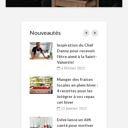
Nouveautés
le Huot et Chef
Inspiration du Chef
I
ne allient
Danny pour recevoir
M
et plaisir
l’être aimé à la Saint-
s
Valentin!
décembre 2021
4 février 2022
iritueux des
L
ns-de-l’Est
Manger des fraises
C
tent durant le
locales en plein hiver :
s
 des Fêtes
4 recettes pour les
t
intégrer à vos repas
novembre 2021
cet hiver
baigne dans
T
11 janvier 2022
e… de Caméline
l
Chantal Van
Evive lance un défi
p
en
santé pour motiver