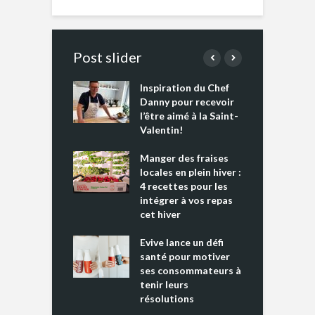
Post slider
Inspiration du Chef
I
es s’apprêtent
Danny pour recevoir
M
e tout un
l’être aimé à la Saint-
s
 » !
Valentin!
L
cking 2 : Une
Manger des fraises
C
nce mondiale
locales en plein hiver :
s
4 recettes pour les
t
intégrer à vos repas
ments riches en
cet hiver
T
ine D
l
ure dans votre
Evive lance un défi
p
ntation
santé pour motiver
ses consommateurs à
tenir leurs
résolutions