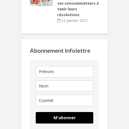
ses consommateurs à
novembre 2021
tenir leurs
résolutions
11 janvier 2022
Abonnement Infolettre
M'abonner