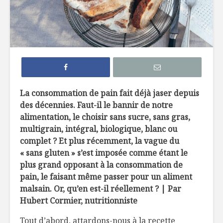
Efficaces, les
Comment 
remèdes de grand-
le sucre 
mère?
ses recet
Edamame: la fève
Sans glut
hautement
sabot
nutritive
La consommation de pain fait déjà jaser depuis
des décennies. Faut-il le bannir de notre
La créatine, poudre
À l’épicer
alimentation, le choisir sans sucre, sans gras,
miracle ?
une nutri
multigrain, intégral, biologique, blanc ou
complet ? Et plus récemment, la vague du
« sans gluten » s’est imposée comme étant le
plus grand opposant à la consommation de
pain, le faisant même passer pour un aliment
malsain. Or, qu’en est-il réellement ? | Par
Hubert Cormier, nutritionniste
Divertir les
La better
enfants… et les
rayon de s
Tout d’abord, attardons-nous à la recette
parents aussi!
d’automn