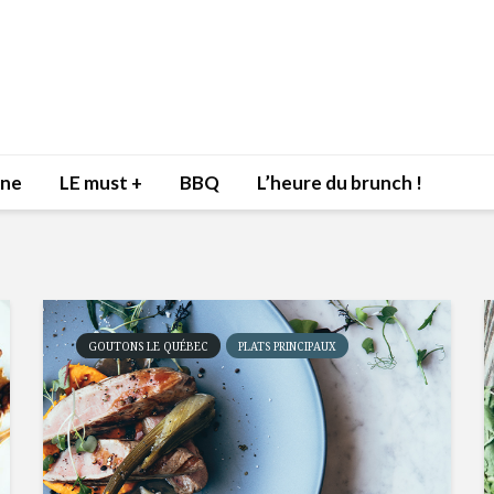
nne
LE must +
BBQ
L’heure du brunch !
GOUTONS LE QUÉBEC
PLATS PRINCIPAUX