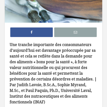
Efficaces, les
Comment 
remèdes de grand-
le sucre 
mère?
ses recet
Edamame: la fève
Sans glut
hautement
sabot
nutritive
Une tranche importante des consommateurs
d’aujourd’hui est davantage préoccupée par sa
La créatine, poudre
À l’épicer
santé et cela se reflète dans la demande pour
miracle ?
une nutri
des aliments « bons pour la santé », à forte
valeur nutritionnelle ou qui procurent des
bénéfices pour la santé et permettent la
prévention de certains désordres et maladies
.
|
Par Judith Lavoie, B.Sc.A., Sophie Myrand,
M.Sc., et Paul Paquin, Ph.D., Université Laval,
Institut des nutraceutiques et des aliments
Inverser les
Le flexita
normes pour la
la souple
fonctionnels (INAF)
semaine de relâche
menu