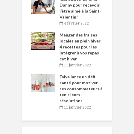
ne allient
Danny pour recevoir
M
et plaisir
l’être aimé à la Saint-
s
Valentin!
décembre 2021
4 février 2022
iritueux des
L
ns-de-l’Est
Manger des fraises
C
tent durant le
locales en plein hiver :
s
 des Fêtes
4 recettes pour les
t
intégrer à vos repas
novembre 2021
cet hiver
baigne dans
T
11 janvier 2022
e… de Caméline
l
Chantal Van
Evive lance un défi
p
en
santé pour motiver
ses consommateurs à
novembre 2021
tenir leurs
résolutions
11 janvier 2022