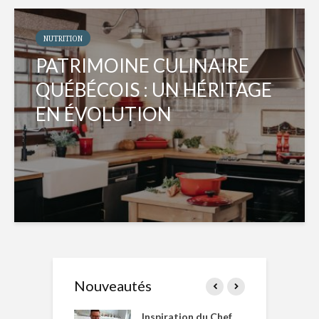
NUTRITION
PATRIMOINE CULINAIRE
QUÉBÉCOIS : UN HÉRITAGE
EN ÉVOLUTION
Nouveautés
le Huot et Chef
Inspiration du Chef
I