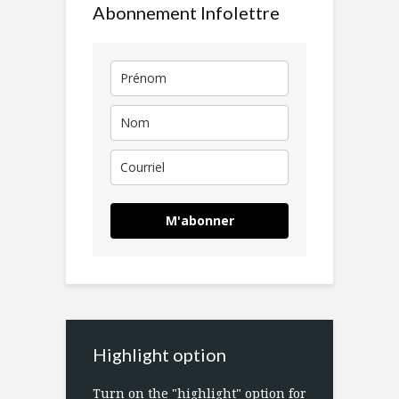
Abonnement Infolettre
M'abonner
Highlight option
Turn on the "highlight" option for