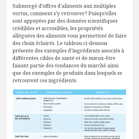
Submergé d’offres d’aliments aux multiples
Un steak de…
Un mélang
vertus, comment s’y retrouver? Puisqu’elles
bacon!
parfaite
sont appuyées par des données scientifiques
crédibles et accessibles, les propriétés
alléguées des aliments vous permettent de faire
Du tartare en tube
Producteur
!
Vignoble 
des choix éclairés. Le tableau ci-dessous
des Pèler
présente des exemples d’ingrédients associés à
différentes cibles de santé et de mieux-être
faisant partie des tendances du marché ainsi
que des exemples de produits dans lesquels se
retrouvent ces ingrédients.