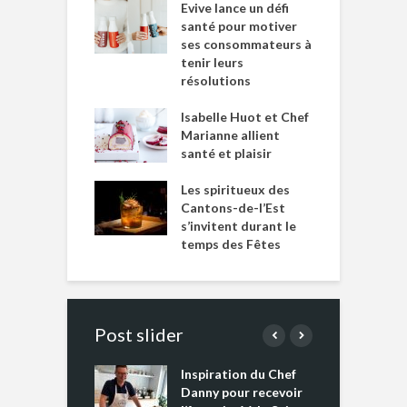
Evive lance un défi
santé pour motiver
ses consommateurs à
tenir leurs
résolutions
Isabelle Huot et Chef
Marianne allient
santé et plaisir
Les spiritueux des
Cantons-de-l’Est
s’invitent durant le
temps des Fêtes
Post slider
Inspiration du Chef
I
es s’apprêtent
Danny pour recevoir
M