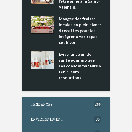
e tout un
l’être aimé à la Saint-
s
 » !
Valentin!
L
cking 2 : Une
Manger des fraises
C
nce mondiale
locales en plein hiver :
s
4 recettes pour les
t
intégrer à vos repas
ments riches en
cet hiver
T
ine D
l
ure dans votre
Evive lance un défi
p
ntation
santé pour motiver
ses consommateurs à
tenir leurs
résolutions
TENDANCES
266
ENVIRONNEMENT
36