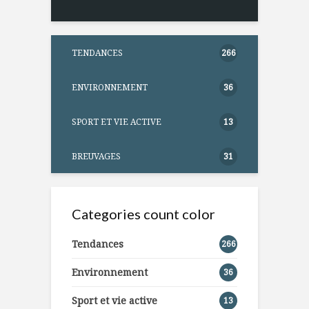
TENDANCES
266
ENVIRONNEMENT
36
SPORT ET VIE ACTIVE
13
BREUVAGES
31
Categories count color
Tendances
266
Environnement
36
Sport et vie active
13