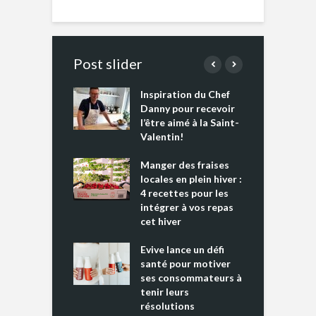
Post slider
Inspiration du Chef
I
es s’apprêtent
Danny pour recevoir
M
e tout un
l’être aimé à la Saint-
s
 » !
Valentin!
L
cking 2 : Une
Manger des fraises
C
nce mondiale
locales en plein hiver :
s
4 recettes pour les
t
intégrer à vos repas
ments riches en
cet hiver
T
ine D
l
ure dans votre
Evive lance un défi
p
ntation
santé pour motiver
ses consommateurs à
tenir leurs
résolutions