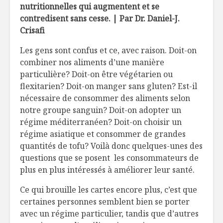
nutritionnelles qui augmentent et se
contredisent sans cesse. | Par
Dr. Daniel-J.
Boulettes
Magret de
marocaines au
miel au p
Crisafi
dindon du Québec
et pistaches
Les gens sont confus et ce, avec raison. Doit-on
Quand le 
combiner nos aliments d’une manière
Outils pour
mal
particulière? Doit-on être végétarien ou
femmes on the go!
flexitarien? Doit-on manger sans gluten? Est-il
nécessaire de consommer des aliments selon
notre groupe sanguin? Doit-on adopter un
régime méditerranéen? Doit-on choisir un
régime asiatique et consommer de grandes
quantités de tofu? Voilà donc quelques-unes des
questions que se posent les consommateurs de
plus en plus intéressés à améliorer leur santé.
Ce qui brouille les cartes encore plus, c’est que
certaines personnes semblent bien se porter
avec un régime particulier, tandis que d’autres