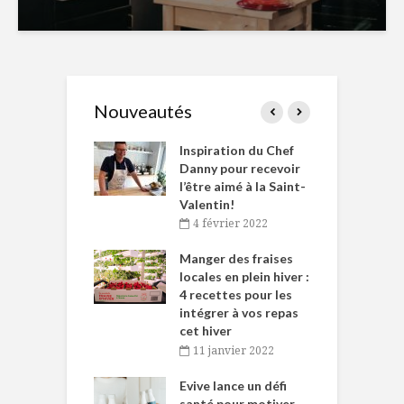
Nouveautés
le Huot et Chef
Inspiration du Chef
I
ne allient
Danny pour recevoir
M
et plaisir
l’être aimé à la Saint-
s
Valentin!
décembre 2021
4 février 2022
iritueux des
L
ns-de-l’Est
Manger des fraises
C
tent durant le
locales en plein hiver :
s
 des Fêtes
4 recettes pour les
t
intégrer à vos repas
novembre 2021
cet hiver
baigne dans
T
11 janvier 2022
e… de Caméline
l
Chantal Van
Evive lance un défi
p
en
santé pour motiver