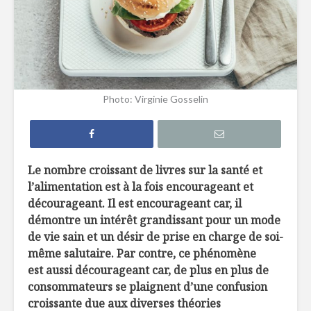
Efficaces, les
Comment 
remèdes de grand-
le sucre 
mère?
ses recet
Edamame: la fève
Sans glut
Photo: Virginie Gosselin
hautement
sabot
nutritive
La créatine, poudre
À l’épicer
miracle ?
une nutri
Le nombre croissant de livres sur la santé et
l’alimentation est à la fois encourageant et
décourageant. Il est encourageant car, il
démontre un intérêt grandissant pour un mode
de vie sain et un désir de prise en charge de soi-
même salutaire. Par contre, ce phénomène
est aussi décourageant car, de plus en plus de
Chaudrée de
Des bulles
consommateurs se plaignent d’une confusion
patate, maïs et
relaxes »
croissante due aux diverses théories
céleri