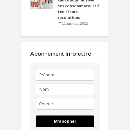
ses consommateurs à
novembre 2021
tenir leurs
résolutions
11 janvier 2022
Abonnement Infolettre
M'abonner