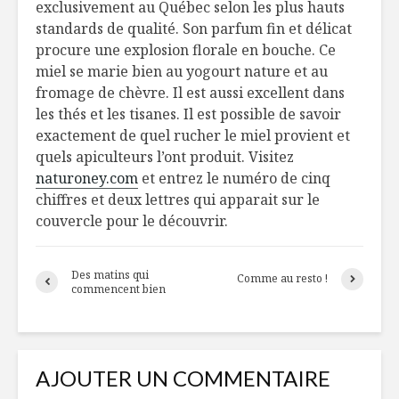
exclusivement au Québec selon les plus hauts
standards de qualité. Son parfum fin et délicat
procure une explosion florale en bouche. Ce
Coffret Grey
Tout ce qu
Goose
faut pour
miel se marie bien au yogourt nature et au
turf réuss
fromage de chèvre. Il est aussi excellent dans
les thés et les tisanes. Il est possible de savoir
10 collations
De bons c
exactement de quel rucher le miel provient et
sans… faim pour
l’épicerie
quels apiculteurs l’ont produit. Visitez
les athlètes
naturoney.com
et entrez le numéro de cinq
chiffres et deux lettres qui apparait sur le
couvercle pour le découvrir.
Des matins qui
Comme au resto !
commencent bien
AJOUTER UN COMMENTAIRE