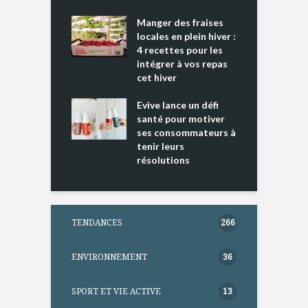
L
cking 2 : Une
Manger des fraises
C
nce mondiale
locales en plein hiver :
s
4 recettes pour les
t
intégrer à vos repas
ments riches en
cet hiver
T
ine D
l
ure dans votre
Evive lance un défi
p
ntation
santé pour motiver
ses consommateurs à
tenir leurs
résolutions
TENDANCES
266
ENVIRONNEMENT
36
SPORT ET VIE ACTIVE
13