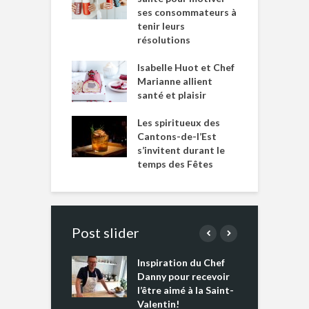
ses consommateurs à
tenir leurs
résolutions
Isabelle Huot et Chef
Marianne allient
santé et plaisir
Les spiritueux des
Cantons-de-l’Est
s’invitent durant le
temps des Fêtes
Post slider
Inspiration du Chef
I
es s’apprêtent
Danny pour recevoir
M
e tout un
l’être aimé à la Saint-
s
 » !
Valentin!