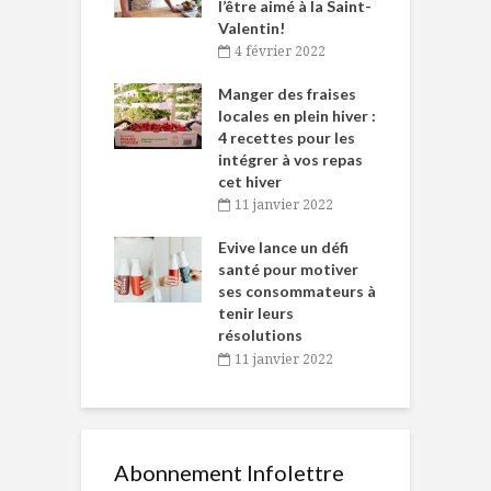
et plaisir
l’être aimé à la Saint-
s
Valentin!
décembre 2021
4 février 2022
iritueux des
L
ns-de-l’Est
Manger des fraises
C
tent durant le
locales en plein hiver :
s
 des Fêtes
4 recettes pour les
t
intégrer à vos repas
novembre 2021
cet hiver
baigne dans
T
11 janvier 2022
e… de Caméline
l
Chantal Van
Evive lance un défi
p
en
santé pour motiver
ses consommateurs à
novembre 2021
tenir leurs
résolutions
11 janvier 2022
Abonnement Infolettre