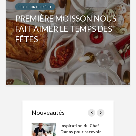
BEAU, BON OU INÉDIT
PREMIÈRE MOISSON NOUS
FAIT AIMER LE TEMPS DES
FÊTES
Nouveautés
le Huot et Chef
Inspiration du Chef
I
ne allient
Danny pour recevoir
M