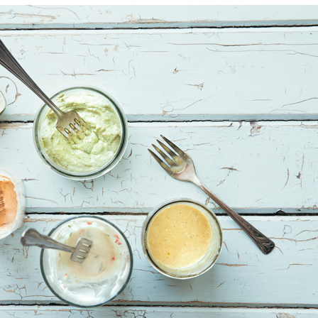
Manger des fraises
Cantons
locales en plein hiver :
s’invite
4 recettes pour les
temps d
intégrer à vos repas
25 no
cet hiver
Tout ba
11 janvier 2022
l’huile…
Evive lance un défi
pour Ch
santé pour motiver
Winde
ses consommateurs à
25 no
tenir leurs
résolutions
11 janvier 2022