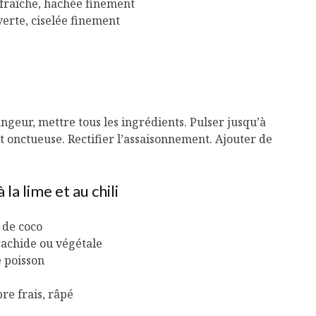
e fraîche, hachée finement
 verte, ciselée finement
ngeur, mettre tous les ingrédients. Pulser jusqu’à
et onctueuse. Rectifier l’assaisonnement. Ajouter de
 la lime et au chili
t de coco
’arachide ou végétale
Isabelle Huot et Chef
Les
e poisson
Marianne allient
insecte
santé et plaisir
à faire 
« buzz »
bre frais, râpé
Les spiritueux des