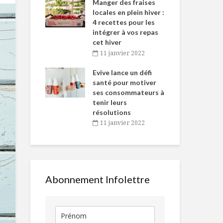
-de-l’Est
Manger des fraises
Can
nt durant le
locales en plein hiver :
s’i
es Fêtes
4 recettes pour les
te
intégrer à vos repas
vembre 2021
2
cet hiver
igne dans
Tou
11 janvier 2022
Pancakes aux
Salade tiède
 de Caméline
l’h
framboises, citron
poires grati
antal Van
Evive lance un défi
pou
et graines de
vinaigrette 
n
santé pour motiver
Wi
pavot
porto
ses consommateurs à
vembre 2021
2
tenir leurs
SAUVER SES
Producteur d’
résolutions
ALIMENTS, C’EST
Ferme Éric 
11 janvier 2022
SAUVER LA
PLANÈTE ET DE
L’ARGENT
Un marché à
pas des réco
Un chocolat chaud
pour la cause
Abonnement Infolettre