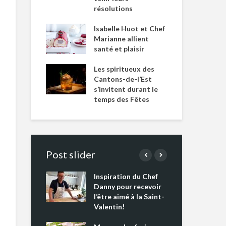
résolutions
Isabelle Huot et Chef
Marianne allient
santé et plaisir
Les spiritueux des
Cantons-de-l’Est
s’invitent durant le
temps des Fêtes
Post slider
Inspiration du Chef
Isa
s s’apprêtent
Danny pour recevoir
Mar
tout un
l’être aimé à la Saint-
san
 !
Valentin!
Les