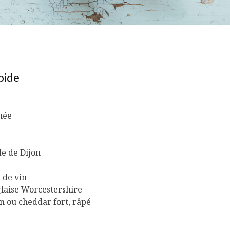
pide
hée
de de Dijon
e de vin
nglaise Worcestershire
an ou cheddar fort, râpé