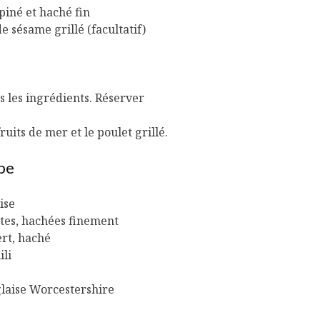
Cantons-de-l’Est
Le snack
piné et haché fin
s’invitent durant le
tendan
e sésame grillé (facultatif)
temps des Fêtes
Tout baigne dans
10 alime
l’huile… de Caméline
vitamin
pour Chantal Van
à inclur
s les ingrédients. Réserver
Winden
alimen
ruits de mer et le poulet grillé.
ppe
ise
vertes, hachées finement
ert, haché
ili
nglaise Worcestershire