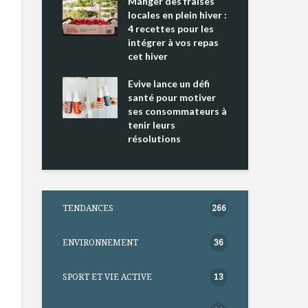
ing 2 : Une
Manger des fraises
Can
ce mondiale
locales en plein hiver :
s’i
4 recettes pour les
te
intégrer à vos repas
nts riches en
cet hiver
Tou
e D
l’h
e dans votre
Evive lance un défi
pou
tation
santé pour motiver
Wi
ses consommateurs à
tenir leurs
résolutions
TENDANCES
266
ENVIRONNEMENT
36
SPORT ET VIE ACTIVE
13