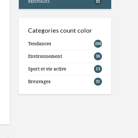
BREUVAGES
31
Categories count color
Tendances
266
Environnement
36
Sport et vie active
13
Breuvages
31