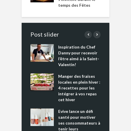
temps des Fêtes
Post slider
Inspiration du Chef
I
es s’apprêtent
Danny pour recevoir
M
e tout un
l’être aimé à la Saint-
s
 » !
Valentin!
L
cking 2 : Une
Manger des fraises
C
nce mondiale
locales en plein hiver :
s
4 recettes pour les
t
intégrer à vos repas
ments riches en
cet hiver
T
ine D
l
ure dans votre
Evive lance un défi
p
ntation
santé pour motiver
ses consommateurs à
tenir leurs