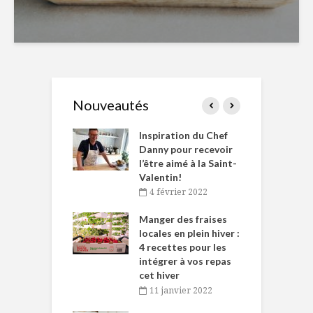
Nouveautés
le Huot et Chef
Inspiration du Chef
I
ne allient
Danny pour recevoir
M
et plaisir
l’être aimé à la Saint-
s
Valentin!
décembre 2021
4 février 2022
iritueux des
L
ns-de-l’Est
Manger des fraises
C
tent durant le
locales en plein hiver :
s
 des Fêtes
4 recettes pour les
t
intégrer à vos repas
novembre 2021
cet hiver
baigne dans
T
11 janvier 2022
e… de Caméline
l