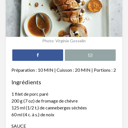
Filet de truite à
Hamburg
l’érable
revisité s
Tataki de thon
Pain naan
Photo: Virginie Gosselin
épicé et nouilles de
pizza, poi
riz
chèvre
Gnocchis au
Quiche a
canard effiloché
poireaux 
Préparation : 10 MIN | Cuisson : 20 MIN | Portions : 2
fromage 
Ingrédients
1 filet de porc paré
200 g (7 oz) de fromage de chèvre
125 ml (1/2 t.) de canneberges séchées
60 ml (4 c. à s.) de noix
LE CHOLESTÉROL :
Croustill
VISAGE À DEUX
jambon cr
SAUCE
FACES
étendoir