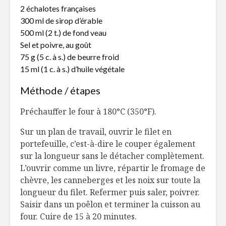
2 échalotes françaises
Sept céréales à
5 idées à
300 ml de sirop d’érable
(re)découvrir
autour du
500 ml (2 t.) de fond veau
camp cet
Sel et poivre, au goût
75 g (5 c. à s.) de beurre froid
Tartelettes citron-
Réconfor
gingembre
sirène
15 ml (1 c. à s.) d’huile végétale
Méthode / étapes
Préchauffer le four à 180°C (350°F).
Sur un plan de travail, ouvrir le filet en
portefeuille, c’est-à-dire le couper également
sur la longueur sans le détacher complètement.
L’ouvrir comme un livre, répartir le fromage de
chèvre, les canneberges et les noix sur toute la
longueur du filet. Refermer puis saler, poivrer.
Saisir dans un poêlon et terminer la cuisson au
four. Cuire de 15 à 20 minutes.