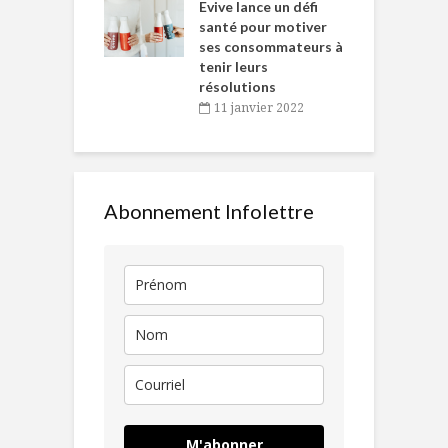
Chantal Van
Evive lance un défi
p
en
santé pour motiver
ses consommateurs à
novembre 2021
tenir leurs
résolutions
11 janvier 2022
Abonnement Infolettre
M'abonner