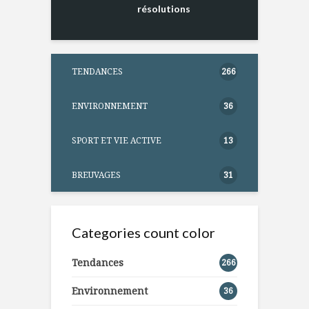
résolutions
TENDANCES
266
ENVIRONNEMENT
36
SPORT ET VIE ACTIVE
13
BREUVAGES
31
Categories count color
Tendances
266
Environnement
36