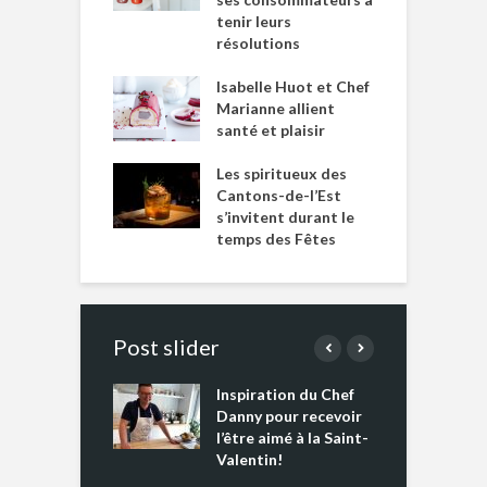
tenir leurs
résolutions
Isabelle Huot et Chef
Marianne allient
santé et plaisir
Les spiritueux des
Cantons-de-l’Est
s’invitent durant le
temps des Fêtes
Post slider
Inspiration du Chef
I
es s’apprêtent
Danny pour recevoir
M
e tout un
l’être aimé à la Saint-
s
 » !
Valentin!
L