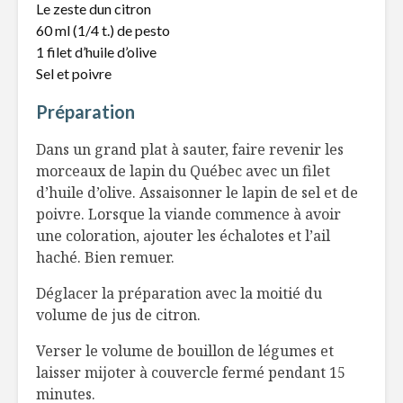
Le zeste dun citron
60 ml (1/4 t.) de pesto
Brochettes de tofu
Brick au p
barbecue
pommes, 
1 filet d’huile d’olive
verts, ma
Sel et poivre
au pesto
L’effet «beau-thé»
Préparation
Entrez da
danse
Dans un grand plat à sauter, faire revenir les
morceaux de lapin du Québec avec un filet
d’huile d’olive. Assaisonner le lapin de sel et de
poivre. Lorsque la viande commence à avoir
une coloration, ajouter les échalotes et l’ail
haché. Bien remuer.
Déglacer la préparation avec la moitié du
volume de jus de citron.
Verser le volume de bouillon de légumes et
laisser mijoter à couvercle fermé pendant 15
minutes.