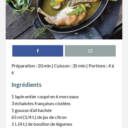
Filet de truite à
Hamburg
l’érable
revisité s
Tataki de thon
Pain naan
épicé et nouilles de
pizza, poi
riz
chèvre
Gnocchis au
Quiche a
Préparation : 20 min | Cuisson : 35 min | Portions : 4 à
canard effiloché
poireaux 
6
fromage 
Ingrédients
1 lapin entier coupé en 6 morceaux
3 échalotes françaises ciselées
1 gousse d’ail hachée
Carburer au grillon
Du tout f
65 ml (1/4 t.) de jus de citron
maison
1 L (4 t.) de bouillon de légumes