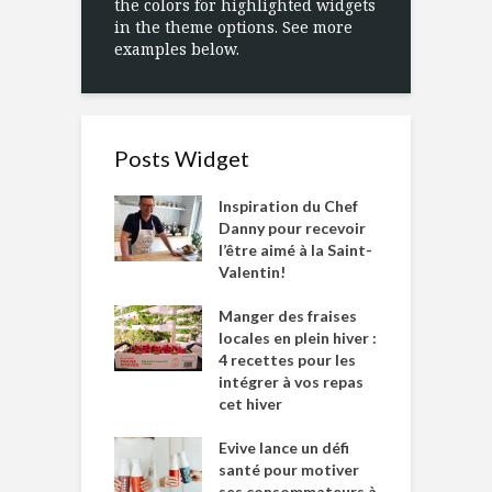
the colors for highlighted widgets
in the theme options. See more
examples below.
Posts Widget
Inspiration du Chef
Danny pour recevoir
l’être aimé à la Saint-
Valentin!
Manger des fraises
locales en plein hiver :
4 recettes pour les
intégrer à vos repas
cet hiver
Evive lance un défi
santé pour motiver
ses consommateurs à