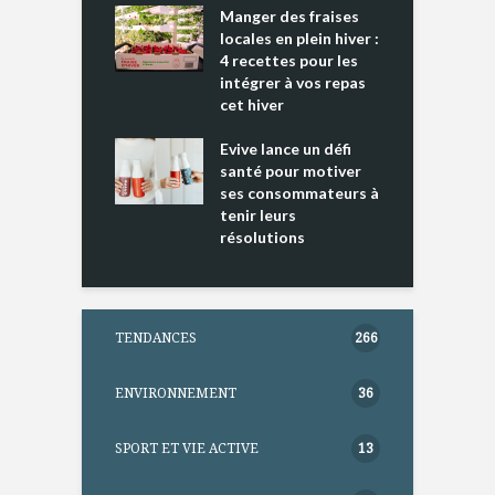
cking 2 : Une
Manger des fraises
C
nce mondiale
locales en plein hiver :
s
4 recettes pour les
t
intégrer à vos repas
ments riches en
cet hiver
T
ine D
l
ure dans votre
Evive lance un défi
p
ntation
santé pour motiver
ses consommateurs à
tenir leurs
résolutions
TENDANCES
266
ENVIRONNEMENT
36
SPORT ET VIE ACTIVE
13