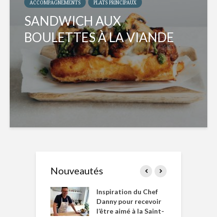
ACCOMPAGNEMENTS
PLATS PRINCIPAUX
SANDWICH AUX
BOULETTES À LA VIANDE
Nouveautés
le Huot et Chef
Inspiration du Chef
I
ne allient
Danny pour recevoir
M
et plaisir
l’être aimé à la Saint-
s