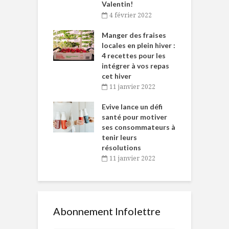
Valentin!
décembre 2021
4 février 2022
iritueux des
L
ns-de-l’Est
Manger des fraises
C
tent durant le
locales en plein hiver :
s
 des Fêtes
4 recettes pour les
t
intégrer à vos repas
novembre 2021
cet hiver
baigne dans
T
11 janvier 2022
e… de Caméline
l
Chantal Van
Evive lance un défi
p
en
santé pour motiver
ses consommateurs à
novembre 2021
tenir leurs
résolutions
11 janvier 2022
Abonnement Infolettre