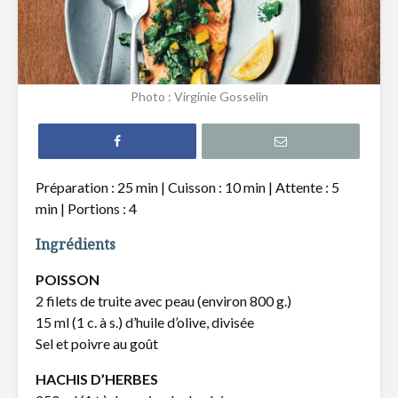
Filet de truite à
Hamburg
l’érable
revisité s
Photo : Virginie Gosselin
Tataki de thon
Pain naan
épicé et nouilles de
pizza, poi
riz
chèvre
Préparation : 25 min | Cuisson : 10 min | Attente : 5
Gnocchis au
Quiche a
min | Portions : 4
canard effiloché
poireaux 
fromage 
Ingrédients
POISSON
2 filets de truite avec peau (environ 800 g.)
15 ml (1 c. à s.) d’huile d’olive, divisée
Sel et poivre au goût
Un atelier culinaire
L’année 2
pour nourrir les
t-elle le 
HACHIS D’HERBES
autres
de la tec