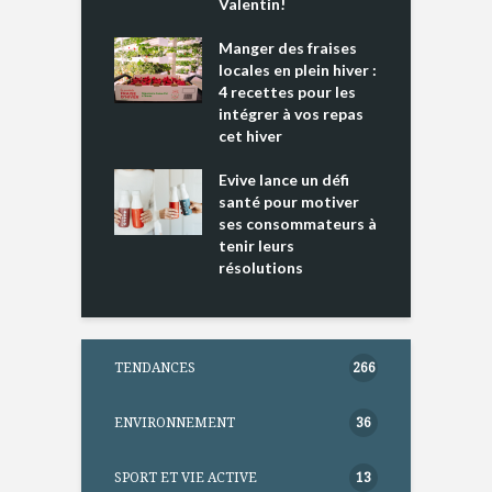
 » !
Valentin!
L
cking 2 : Une
Manger des fraises
C
nce mondiale
locales en plein hiver :
s
4 recettes pour les
t
intégrer à vos repas
ments riches en
cet hiver
T
ine D
l
ure dans votre
Evive lance un défi
p
ntation
santé pour motiver
ses consommateurs à
tenir leurs
résolutions
TENDANCES
266
ENVIRONNEMENT
36
SPORT ET VIE ACTIVE
13