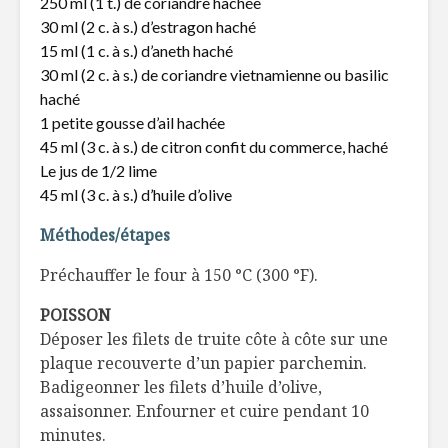
250 ml (1 t.) de coriandre hachée
alimentai
30 ml (2 c. à s.) d’estragon haché
L’apéro nouveau
15 ml (1 c. à s.) d’aneth haché
Gratin de
30 ml (2 c. à s.) de coriandre vietnamienne ou basilic
et panais
haché
Lasagne à la
1 petite gousse d’ail hachée
pistache, crème
Choux de 
45 ml (3 c. à s.) de citron confit du commerce, haché
fouettée et éclats
façon Cés
Le jus de 1/2 lime
de mûres
45 ml (3 c. à s.) d’huile d’olive
Méthodes/étapes
Préchauffer le four à 150 °C (300 °F).
POISSON
Déposer les filets de truite côte à côte sur une
plaque recouverte d’un papier parchemin.
Badigeonner les filets d’huile d’olive,
assaisonner. Enfourner et cuire pendant 10
minutes.