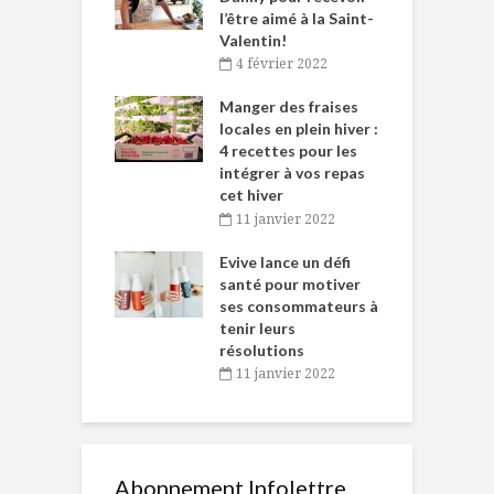
et plaisir
l’être aimé à la Saint-
s
Valentin!
décembre 2021
4 février 2022
iritueux des
L
ns-de-l’Est
Manger des fraises
C
tent durant le
locales en plein hiver :
s
 des Fêtes
4 recettes pour les
t
intégrer à vos repas
novembre 2021
cet hiver
baigne dans
T
11 janvier 2022
e… de Caméline
l
Chantal Van
Evive lance un défi
p
en
santé pour motiver
ses consommateurs à
novembre 2021
tenir leurs
résolutions
11 janvier 2022
Abonnement Infolettre