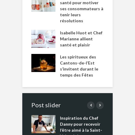
santé pour motiver
ses consommateurs à
tenir leurs
résolutions
Isabelle Huot et Chef
Marianne allient
santé et plaisir
Les spiritueux des
Cantons-de-l’Est
s’invitent durant le
temps des Fêtes
Post slider
Inspiration du Chef
I
es s’apprêtent
Danny pour recevoir
M
e tout un
l’être aimé à la Saint-
s