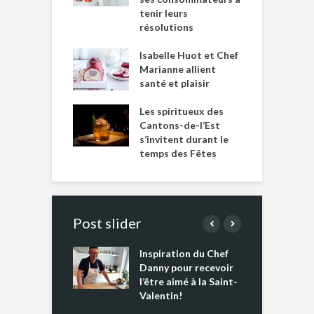
tenir leurs
résolutions
Isabelle Huot et Chef
Marianne allient
santé et plaisir
Les spiritueux des
Cantons-de-l’Est
s’invitent durant le
temps des Fêtes
Post slider
Inspiration du Chef
I
es s’apprêtent
Danny pour recevoir
M
e tout un
l’être aimé à la Saint-
s
 » !
Valentin!
L