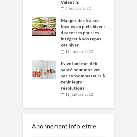
Valentin!
décembre 2021
4 février 2022
iritueux des
L
ns-de-l’Est
Manger des fraises
C
tent durant le
locales en plein hiver :
s
 des Fêtes
4 recettes pour les
t
intégrer à vos repas
novembre 2021
cet hiver
baigne dans
T
11 janvier 2022
e… de Caméline
l
Chantal Van
Evive lance un défi
p
en
santé pour motiver
ses consommateurs à
novembre 2021
tenir leurs
résolutions
11 janvier 2022
Abonnement Infolettre