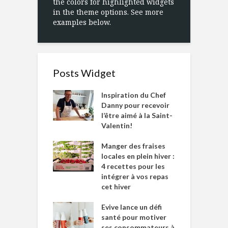
the colors for highlighted widgets
in the theme options. See more
examples below.
Posts Widget
Inspiration du Chef
Danny pour recevoir
l’être aimé à la Saint-
Valentin!
Manger des fraises
locales en plein hiver :
4 recettes pour les
intégrer à vos repas
cet hiver
Evive lance un défi
santé pour motiver
ses consommateurs à