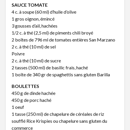
SAUCE TOMATE
Le bonheur est
Sels arom
4 c. à soupe (60 ml) d’huile d’olive
dans le pain
façons
1 gros oignon, émincé
3 gousses d’ail, hachées
1/2 c. à thé (2,5 ml) de piments chili broyé
Des plaisirs de la
Fines her
table au lit
p’tits bou
2 boîtes de 796 ml de tomates entières San Marzano
chou
2 c. à thé (10 ml) de sel
Poivre
2 c. à thé (10 ml) de sucre
2 tasses (500 ml) de basilic frais, haché
1 boîte de 340 gr de spaghettis sans gluten Barilla
BOULETTES
450 g de dinde hachée
450 g de porc haché
1 oeuf
1 tasse (250 ml) de chapelure de céréales de riz
soufflé Rice Krispies ou chapelure sans gluten du
commerce