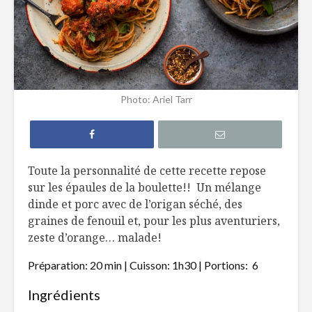
Filet de truite à
Hamburg
l’érable
revisité s
Tataki de thon
Pain naan
Photo: Ariel Tarr
épicé et nouilles de
pizza, poi
riz
chèvre
Gnocchis au
Quiche a
canard effiloché
poireaux 
Toute la personnalité de cette recette repose
fromage 
sur les épaules de la boulette!! Un mélange
dinde et porc avec de l’origan séché, des
graines de fenouil et, pour les plus aventuriers,
zeste d’orange… malade!
Préparation: 20 min | Cuisson: 1h30 | Portions: 6
De belles
Le bon co
Ingrédients
initiatives d’ici – 3
l’autruch
décembre 2020