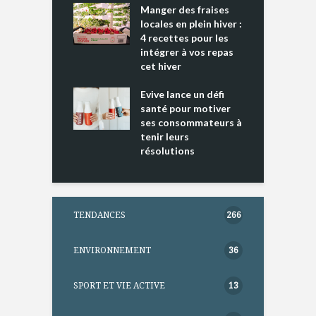
cking 2 : Une
Manger des fraises
C
nce mondiale
locales en plein hiver :
s
4 recettes pour les
t
intégrer à vos repas
ments riches en
cet hiver
T
ine D
l
ure dans votre
Evive lance un défi
p
ntation
santé pour motiver
ses consommateurs à
tenir leurs
résolutions
TENDANCES
266
ENVIRONNEMENT
36
SPORT ET VIE ACTIVE
13