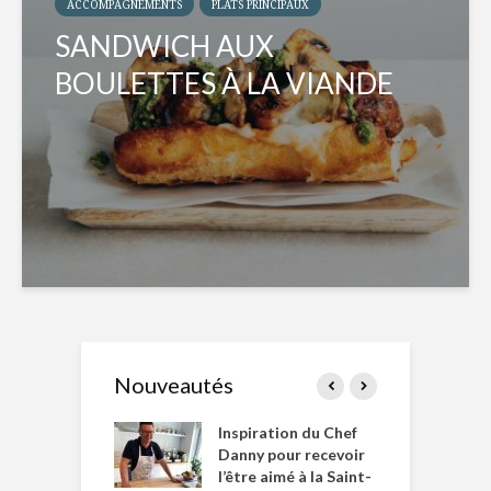
ACCOMPAGNEMENTS
PLATS PRINCIPAUX
SANDWICH AUX
BOULETTES À LA VIANDE
Nouveautés
le Huot et Chef
Inspiration du Chef
I
ne allient
Danny pour recevoir
M
et plaisir
l’être aimé à la Saint-
s