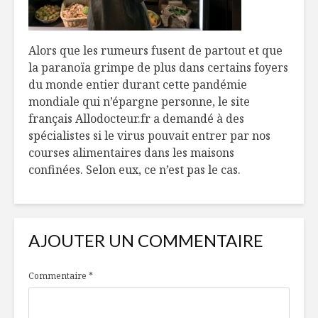
Filet de truite à
Efficaces,
Alors que les rumeurs fusent de partout et que
l’érable
remèdes 
la paranoïa grimpe de plus dans certains foyers
mère?
du monde entier durant cette pandémie
La chimie des
Comment 
mondiale qui n’épargne personne, le site
pâtisseries
la noix d
français Allodocteur.fr a demandé à des
spécialistes si le virus pouvait entrer par nos
courses alimentaires dans les maisons
À table avec
Gâteau à 
Nathalie Jobin,
compote 
confinées. Selon eux, ce n’est pas le cas.
nutritionniste, et
pomme
Patrice Godin,
comédien
AJOUTER UN COMMENTAIRE
Commentaire
*
Champagne
Vers de m