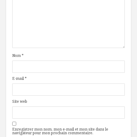
d’exception
choix dan
l’assiette
Un fromage
Edamame: 
innovant et
hauteme
gagnant
nutritive
Yogourt… Tout est
Des alime
une question de
goût du j
Nom
*
goût !
E-mail
*
Site web
Enregistrer mon nom, mon e-mail et mon site dans le
navigateur pour mon prochain commentaire.