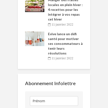
tent durant le
locales en plein hiver :
s
 des Fêtes
4 recettes pour les
t
intégrer à vos repas
novembre 2021
cet hiver
baigne dans
T
11 janvier 2022
e… de Caméline
l
Chantal Van
Evive lance un défi
p
en
santé pour motiver
ses consommateurs à
novembre 2021
tenir leurs
résolutions
11 janvier 2022
Abonnement Infolettre