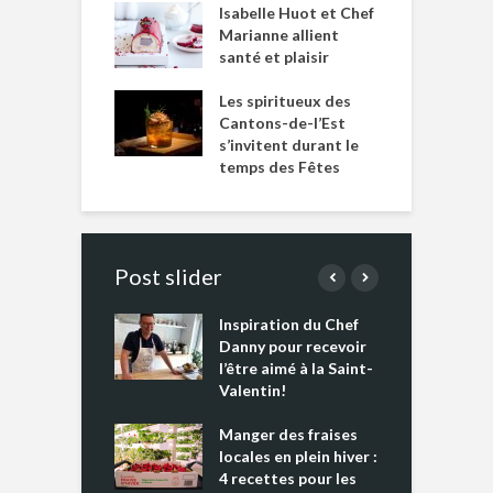
Isabelle Huot et Chef
Marianne allient
santé et plaisir
Les spiritueux des
Cantons-de-l’Est
s’invitent durant le
temps des Fêtes
Post slider
Inspiration du Chef
I
es s’apprêtent
Danny pour recevoir
M
e tout un
l’être aimé à la Saint-
s
 » !
Valentin!
L
cking 2 : Une
Manger des fraises
C
nce mondiale
locales en plein hiver :
s
4 recettes pour les
t