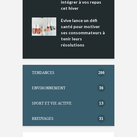
intégrer à vos repas
ments riches en
cet hiver
T
ine D
l
ure dans votre
Evive lance un défi
p
ntation
santé pour motiver
ses consommateurs à
tenir leurs
résolutions
TENDANCES
266
ENVIRONNEMENT
36
SPORT ET VIE ACTIVE
13
BREUVAGES
31