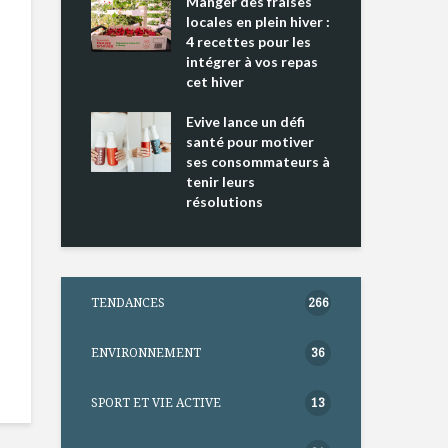
ing 2 : Une
Manger des fraises
Can
ce mondiale
locales en plein hiver :
s’i
4 recettes pour les
te
intégrer à vos repas
nts riches en
cet hiver
Tou
e D
l’h
e dans votre
Evive lance un défi
pou
tation
santé pour motiver
Wi
ses consommateurs à
tenir leurs
résolutions
TENDANCES
266
ENVIRONNEMENT
36
SPORT ET VIE ACTIVE
13