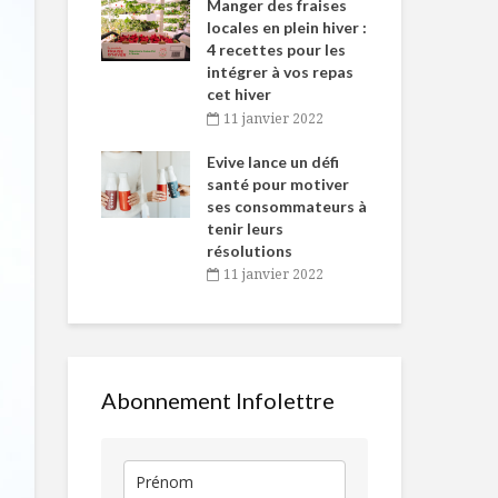
-de-l’Est
Manger des fraises
Can
nt durant le
locales en plein hiver :
s’i
es Fêtes
4 recettes pour les
te
intégrer à vos repas
vembre 2021
2
cet hiver
Tartare de
Sur notre rad
igne dans
Tou
11 janvier 2022
saumon, salsa
les boissons
 de Caméline
l’h
d’avocat et pêche
caloriques
antal Van
Evive lance un défi
pou
n
santé pour motiver
Wi
La cuisine au
Fraîcheur
ses consommateurs à
vembre 2021
2
féminin
printanière 
tenir leurs
maison
résolutions
11 janvier 2022
Soupe thaïe
La gastrono
crevettes et
aura son gal
piments
Abonnement Infolettre