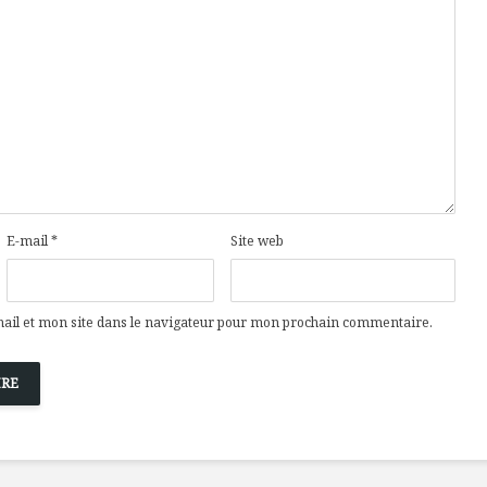
Cantons-de-l’Est
Le snack
s’invitent durant le
tendan
temps des Fêtes
Tout baigne dans
10 alime
l’huile… de Caméline
vitamin
pour Chantal Van
à inclur
Winden
alimen
E-mail
*
Site web
il et mon site dans le navigateur pour mon prochain commentaire.