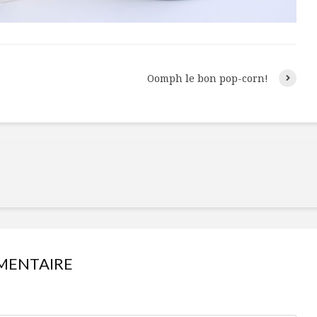
Oomph le bon pop-corn!
Isabelle Huot et Chef
Les
MENTAIRE
Marianne allient
insecte
santé et plaisir
à faire 
« buzz »
Les spiritueux des