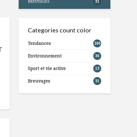
BREUVAGES
31
Categories count color
Tendances
266
T
Environnement
36
Sport et vie active
13
Breuvages
31