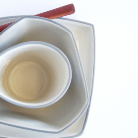
Manger des fraises
Cantons
locales en plein hiver :
s’invite
4 recettes pour les
temps d
intégrer à vos repas
25 no
cet hiver
Tout ba
11 janvier 2022
l’huile…
Evive lance un défi
pour Ch
santé pour motiver
Winde
ses consommateurs à
25 no
tenir leurs
résolutions
11 janvier 2022