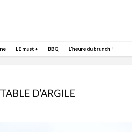
nne
LE must +
BBQ
L’heure du brunch !
 TABLE D’ARGILE
Inspiration du Chef
Isabelle
Danny pour recevoir
Mariann
l’être aimé à la Saint-
santé et
Valentin!
17 dé
4 février 2022
Les spir