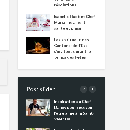
résolutions
Isabelle Huot et Chef
Marianne allient
santé et plaisir
Les spiritueux des
Cantons-de-l’Est
s’invitent durant le
temps des Fêtes
Post slider
Inspiration du Chef
Isa
s s’apprêtent
Danny pour recevoir
Mar
tout un
l’être aimé à la Saint-
san
 !
Valentin!
Les