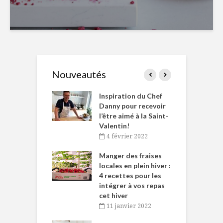
Nouveautés
le Huot et Chef
Inspiration du Chef
I
ne allient
Danny pour recevoir
M
et plaisir
l’être aimé à la Saint-
s
Valentin!
décembre 2021
4 février 2022
iritueux des
L
ns-de-l’Est
Manger des fraises
C
tent durant le
locales en plein hiver :
s
 des Fêtes
4 recettes pour les
t
intégrer à vos repas
novembre 2021
cet hiver
baigne dans
T
11 janvier 2022
e… de Caméline
l