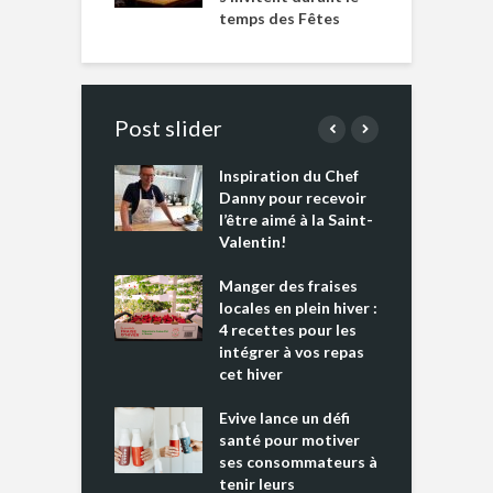
temps des Fêtes
Post slider
Inspiration du Chef
I
es s’apprêtent
Danny pour recevoir
M
e tout un
l’être aimé à la Saint-
s
 » !
Valentin!
L
cking 2 : Une
Manger des fraises
C
nce mondiale
locales en plein hiver :
s
4 recettes pour les
t
intégrer à vos repas
ments riches en
cet hiver
T
ine D
l
ure dans votre
Evive lance un défi
p
ntation
santé pour motiver
ses consommateurs à
tenir leurs