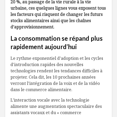
20 %,
au
passage de la vie rurale à la vie
Cuisine de terroir
Le paneer,
urbaine
, ces quelques lignes vous exposent tous
à la portugaise
fabuleux
les facteurs qui risquent de changer les
futurs
stocks alimentaires ainsi que
les
chaînes
La barre
Découver
d’approvisionnement
.
énergétique du
automnal
futur
La consommation se répand plus
rapidement aujourd’hui
Cassolette de riz
Tartare d
et omelette
de Fisun 
mexicaine
Le rythme exponentiel d’adoption et les cycles
d’introduction rapides des nouvelles
technologies rendent les tendances difficiles à
projeter. Cela dit, les 10 prochaines années
verront l’intégration de la voix et de la vidéo
dans le commerce alimentaire.
L’interaction vocale avec la technologie
alimente une augmentation spectaculaire des
assistants vocaux et du « commerce