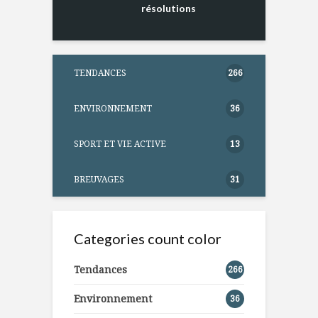
résolutions
TENDANCES
266
ENVIRONNEMENT
36
SPORT ET VIE ACTIVE
13
BREUVAGES
31
Categories count color
Tendances
266
Environnement
36