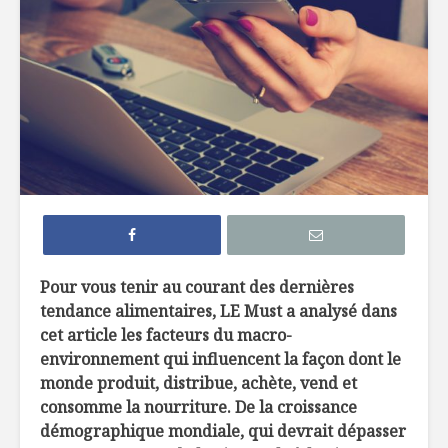
7 façons de
6 tendan
remplacer le pain
dans not
dans nos
assiette 
hamburgers
La crème 
TOP 10 des
menthe, c
meilleures
pour les 
microbrasseries au
Québec à
Belles ini
découvrir !
d’ici
Osez les flambés !
Pour vous tenir au courant des dernières
tendance alimentaires, LE Must a analysé dans
cet article l
es facteurs du macro-
environnement qui influencent la façon dont le
monde produit, distribue, achète, vend et
consomme la nourriture.
De la
croissance
démographique mondiale, qui devrait dépasser