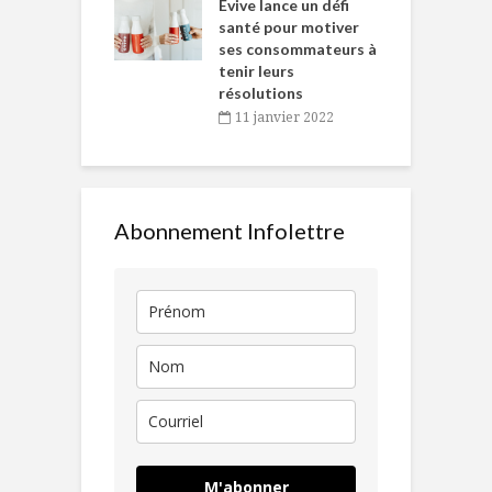
Chantal Van
Evive lance un défi
p
en
santé pour motiver
ses consommateurs à
novembre 2021
tenir leurs
résolutions
11 janvier 2022
Abonnement Infolettre
M'abonner