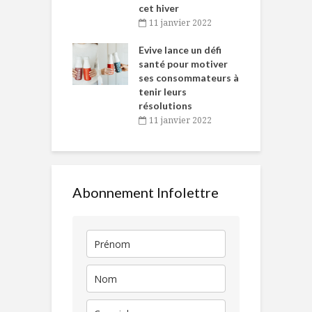
cet hiver
baigne dans
T
11 janvier 2022
e… de Caméline
l
Chantal Van
Evive lance un défi
p
en
santé pour motiver
ses consommateurs à
novembre 2021
tenir leurs
résolutions
11 janvier 2022
Abonnement Infolettre