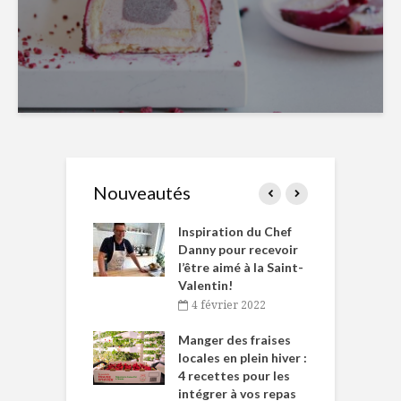
Nouveautés
le Huot et Chef
Inspiration du Chef
I
ne allient
Danny pour recevoir
M
et plaisir
l’être aimé à la Saint-
s
Valentin!
décembre 2021
4 février 2022
iritueux des
L
ns-de-l’Est
Manger des fraises
C
tent durant le
locales en plein hiver :
s
 des Fêtes
4 recettes pour les
t
intégrer à vos repas
novembre 2021