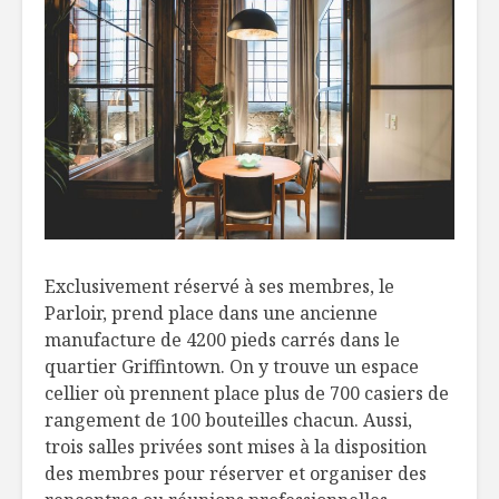
Des oeufs
200 ans
biologiques, coûte
d’histoir
que coûte
alimentai
Technique :
Doigts de
comment faire la
au four s
parfaite pâte à
l’abricot
tarte maison!
Un peu de
Épurée : La recette
Portugal 
du succès de
verres
Marco Gagnon
Exclusivement réservé à ses membres, le
Parloir, prend place dans une ancienne
manufacture de 4200 pieds carrés dans le
quartier Griffintown. On y trouve un espace
cellier où prennent place plus de 700 casiers de
rangement de 100 bouteilles chacun. Aussi,
trois salles privées sont mises à la disposition
des membres pour réserver et organiser des