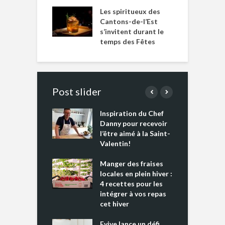
Les spiritueux des
Cantons-de-l’Est
s’invitent durant le
temps des Fêtes
Post slider
Inspiration du Chef
I
es s’apprêtent
Danny pour recevoir
M
e tout un
l’être aimé à la Saint-
s
 » !
Valentin!
L
cking 2 : Une
Manger des fraises
C
nce mondiale
locales en plein hiver :
s
4 recettes pour les
t
intégrer à vos repas
ments riches en
cet hiver
T
ine D
l
ure dans votre
Evive lance un défi
p