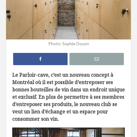
7 façons de
6 tendan
remplacer le pain
dans not
dans nos
assiette 
hamburgers
La crème 
Photo: Sophie Doyon
TOP 10 des
menthe, c
meilleures
pour les 
microbrasseries au
Québec à
Belles ini
découvrir !
d’ici
Le Parloir-cave, c’est un nouveau concept à
Montréal où il est possible d’entreposer ses
Osez les flambés !
bonnes bouteilles de vin dans un endroit unique
et exclusif. En plus de permettre à ses membres
d’entreposer ses produits, le nouveau club se
veut un lien d’échange et un espace pour
consommer son vin.