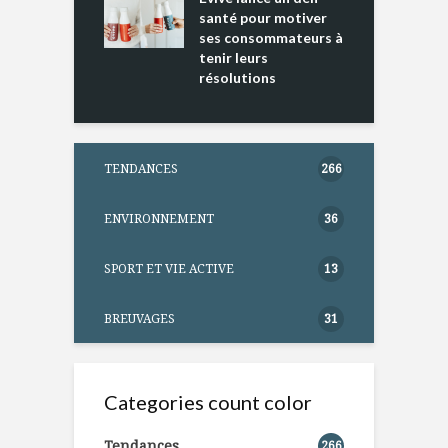
ntation
santé pour motiver
ses consommateurs à
tenir leurs
résolutions
TENDANCES
266
ENVIRONNEMENT
36
SPORT ET VIE ACTIVE
13
BREUVAGES
31
Categories count color
Tendances
266