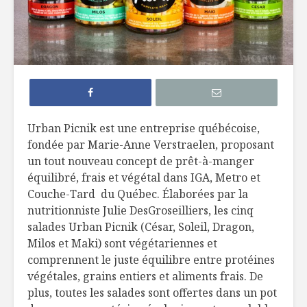
5 terrasses au
10 nouve
bord de l’eau à
produits 
découvrir !
dans une 
près de c
Le Réduit de Léo :
une liqueur de gin
5 vins par
pour souligner le
les repas 
Urban Picnik est une entreprise québécoise,
temps des sucres
barbecue
fondée par Marie-Anne Verstraelen, proposant
un tout nouveau concept de prêt-à-manger
Cucamelon : des
Des smoo
petites pastèques
cube!
équilibré, frais et végétal dans IGA, Metro et
!
Couche-Tard du Québec. Élaborées par la
nutritionniste Julie DesGroseilliers, les cinq
salades Urban Picnik (César, Soleil, Dragon,
Milos et Maki) sont végétariennes et
comprennent le juste équilibre entre protéines
végétales, grains entiers et aliments frais. De
Entrez dans la
Poulet au
plus, toutes les salades sont offertes dans un pot
danse
de Xérès 