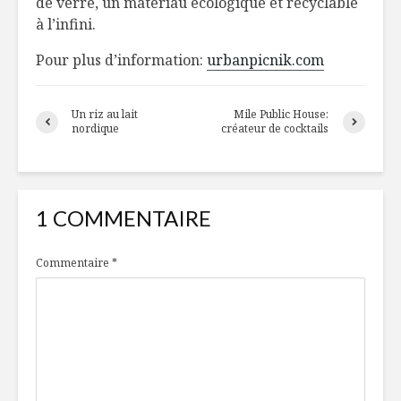
de verre, un matériau écologique et recyclable
à l’infini.
L’ostréiculture:
Cinq truc
Pour plus d’information:
urbanpicnik.com
pour se délecter
agir sur le
des huîtres à
vieilliss
l’année !
grâce à s
Un riz au lait
Mile Public House:
alimenta
nordique
créateur de cocktails
L’avant gourmand
Igloofest
Filet de p
sucré-vin
1 COMMENTAIRE
Commentaire
*