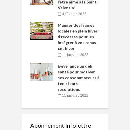
et plaisir
l’être aimé à la Saint-
s
Valentin!
décembre 2021
4 février 2022
iritueux des
L
ns-de-l’Est
Manger des fraises
C
tent durant le
locales en plein hiver :
s
 des Fêtes
4 recettes pour les
t
intégrer à vos repas
novembre 2021
cet hiver
baigne dans
T
11 janvier 2022
e… de Caméline
l
Chantal Van
Evive lance un défi
p
en
santé pour motiver
ses consommateurs à
novembre 2021
tenir leurs
résolutions
11 janvier 2022
Abonnement Infolettre