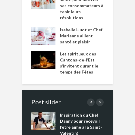
ses consommateurs à
tenir leurs
résolutions
Isabelle Huot et Chef
Marianne allient
santé et plaisir
Les spiritueux des
Cantons-de-l’Est
s’invitent durant le
temps des Fêtes
Post slider
Inspiration du Chef
I
es s’apprêtent
Danny pour recevoir
M
e tout un
l’être aimé à la Saint-
s
 » !
Valentin!