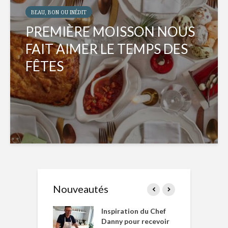
BEAU, BON OU INÉDIT
PREMIÈRE MOISSON NOUS
FAIT AIMER LE TEMPS DES
FÊTES
Nouveautés
le Huot et Chef
Inspiration du Chef
I
ne allient
Danny pour recevoir
M