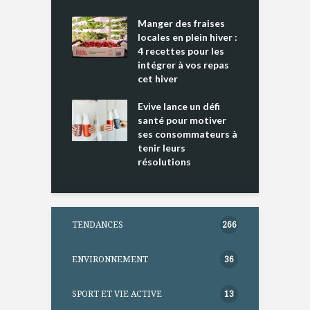
L
cking 2 : Une
Manger des fraises
C
nce mondiale
locales en plein hiver :
s
4 recettes pour les
t
intégrer à vos repas
ments riches en
cet hiver
T
ine D
l
ure dans votre
Evive lance un défi
p
ntation
santé pour motiver
ses consommateurs à
tenir leurs
résolutions
TENDANCES
266
ENVIRONNEMENT
36
SPORT ET VIE ACTIVE
13