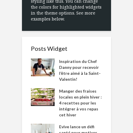
styling like this. You can change
the colors for highlighted widgets
in the theme options. See more
examples below.
Posts Widget
Inspiration du Chef
Danny pour recevoir
l’être aimé à la Saint-
Valentin!
Manger des fraises
locales en plein hiver :
4 recettes pour les
intégrer à vos repas
cet hiver
Evive lance un défi
santé pour motiver