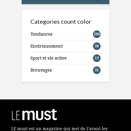
Categories count color
Tendances
266
Environnement
36
Sport et vie active
13
Breuvages
31
LE must est un magazine qui met de l’avant les