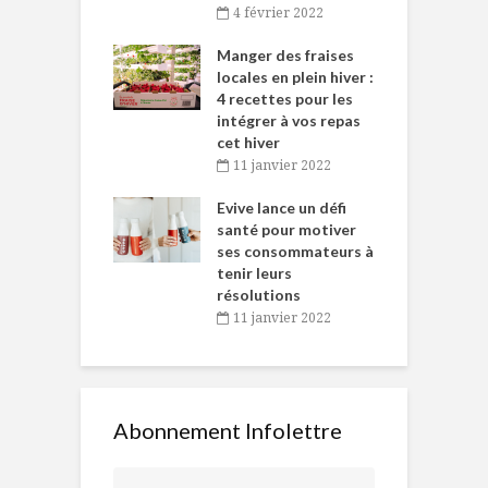
4 février 2022
iritueux des
L
ns-de-l’Est
Manger des fraises
C
tent durant le
locales en plein hiver :
s
 des Fêtes
4 recettes pour les
t
intégrer à vos repas
novembre 2021
cet hiver
baigne dans
T
11 janvier 2022
e… de Caméline
l
Chantal Van
Evive lance un défi
p
en
santé pour motiver
ses consommateurs à
novembre 2021
tenir leurs
résolutions
11 janvier 2022
Abonnement Infolettre