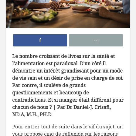
Efficaces, les
Comment 
remèdes de grand-
le sucre 
mère?
ses recet
Edamame: la fève
Sans glut
hautement
sabot
nutritive
Le nombre croissant de livres sur la santé et
l’alimentation est paradoxal. D’un côté il
La créatine, poudre
À l’épicer
démontre un intérêt grandissant pour un mode
miracle ?
une nutri
de vie sain et un désir de prise en charge de soi.
Par contre, il soulève de grands
questionnements et beaucoup de
contradictions. Et si manger était différent pour
chacun de nous ? | Par Dr Daniel-J. Crisafi,
ND.A, M.H., PH.D.
Gâteau au citron
Un ginge
Pour entrer tout de suite dans le vif du sujet, on
avec lemon curd
maintena
vous propose cinq de réflexion sur les raisons
québécois