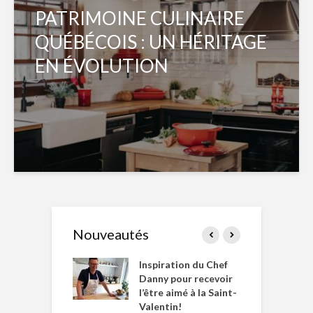
PATRIMOINE CULINAIRE
QUÉBÉCOIS : UN HÉRITAGE
EN ÉVOLUTION
Nouveautés
le Huot et Chef
Inspiration du Chef
I
ne allient
Danny pour recevoir
M
et plaisir
l’être aimé à la Saint-
s
Valentin!
décembre 2021