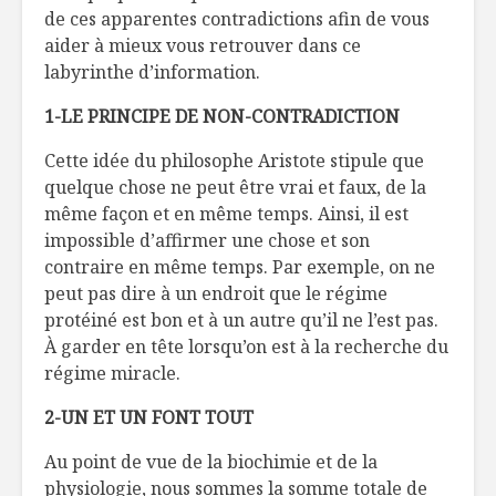
de ces apparentes contradictions afin de vous
Chaudrée de
Tartare d
aider à mieux vous retrouver dans ce
patate, maïs et
de Fisun 
labyrinthe d’information.
céleri
1-LE PRINCIPE DE NON-CONTRADICTION
Épisodes
Un laisse
fromagers !
pour la s
Cette idée du philosophe Aristote stipule que
quelque chose ne peut être vrai et faux, de la
même façon et en même temps. Ainsi, il est
impossible d’affirmer une chose et son
contraire en même temps. Par exemple, on ne
peut pas dire à un endroit que le régime
protéiné est bon et à un autre qu’il ne l’est pas.
À garder en tête lorsqu’on est à la recherche du
régime miracle.
2-UN ET UN FONT TOUT
Au point de vue de la biochimie et de la
physiologie, nous sommes la somme totale de