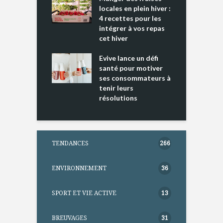
nce mondiale
locales en plein hiver :
s
4 recettes pour les
t
intégrer à vos repas
ments riches en
cet hiver
T
ine D
l
ure dans votre
Evive lance un défi
p
ntation
santé pour motiver
ses consommateurs à
tenir leurs
résolutions
TENDANCES
266
ENVIRONNEMENT
36
SPORT ET VIE ACTIVE
13
BREUVAGES
31