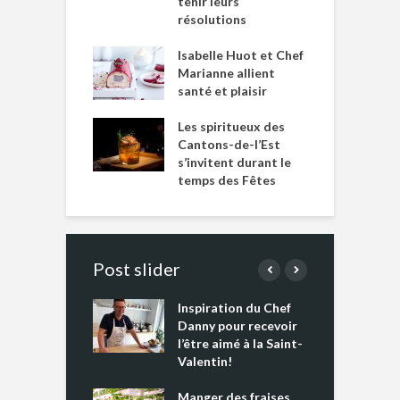
tenir leurs
résolutions
Isabelle Huot et Chef
Marianne allient
santé et plaisir
Les spiritueux des
Cantons-de-l’Est
s’invitent durant le
temps des Fêtes
Post slider
Inspiration du Chef
I
es s’apprêtent
Danny pour recevoir
M
e tout un
l’être aimé à la Saint-
s
 » !
Valentin!
L
cking 2 : Une
Manger des fraises
C