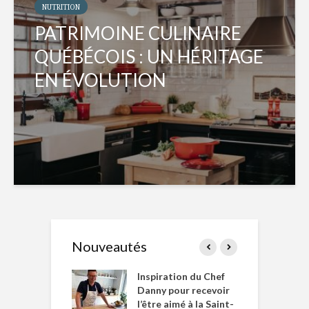
NUTRITION
PATRIMOINE CULINAIRE
QUÉBÉCOIS : UN HÉRITAGE
EN ÉVOLUTION
Nouveautés
le Huot et Chef
Inspiration du Chef
I
ne allient
Danny pour recevoir
M
et plaisir
l’être aimé à la Saint-
s