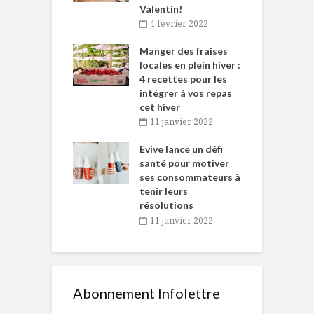
Valentin!
décembre 2021
4 février 2022
iritueux des
L
ns-de-l’Est
Manger des fraises
C
tent durant le
locales en plein hiver :
s
 des Fêtes
4 recettes pour les
t
intégrer à vos repas
novembre 2021
cet hiver
baigne dans
T
11 janvier 2022
e… de Caméline
l
Chantal Van
Evive lance un défi
p
en
santé pour motiver
ses consommateurs à
novembre 2021
tenir leurs
résolutions
11 janvier 2022
Abonnement Infolettre