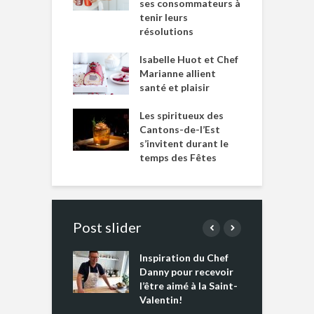
ses consommateurs à
tenir leurs
résolutions
Isabelle Huot et Chef
Marianne allient
santé et plaisir
Les spiritueux des
Cantons-de-l’Est
s’invitent durant le
temps des Fêtes
Post slider
Inspiration du Chef
I
es s’apprêtent
Danny pour recevoir
M
e tout un
l’être aimé à la Saint-
s
 » !
Valentin!
L