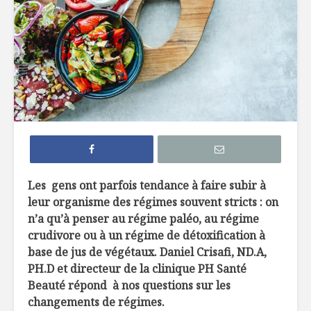
Efficaces, les
Comment 
remèdes de grand-
le sucre 
mère?
ses recet
Edamame: la fève
Sans glut
hautement
sabot
nutritive
La créatine, poudre
À l’épicer
miracle ?
une nutri
Les gens ont parfois tendance à faire subir à
leur organisme d
es régimes souvent stricts : on
n’a qu’à penser au régime paléo, au régime
crudivore ou à un régime de détoxification à
base de jus de végétaux. Daniel Crisafi, ND.A,
PH.D et directeur de la clinique PH Santé
Récompenser les
Producteur
Beauté répond à nos questions sur les
initiatives
Ferme Jé
changements de régimes.
#GALADUX2017
Desjardin