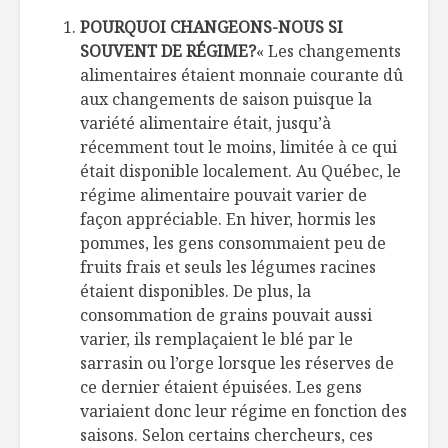
POURQUOI CHANGEONS-NOUS SI
Cinq tendances
Tapas 24 
SOUVENT DE RÉGIME?
« Les changements
saveurs en 2018
l’Aperiti
alimentaires étaient monnaie courante dû
pour le p
aux changements de saison puisque la
L’équipe du Point
L’agricult
variété alimentaire était, jusqu’à
G, les piliers de la
demain
récemment tout le moins, limitée à ce qui
pyramide des
était disponible localement. Au Québec, le
saveurs
régime alimentaire pouvait varier de
façon appréciable. En hiver, hormis les
pommes, les gens consommaient peu de
fruits frais et seuls les légumes racines
étaient disponibles. De plus, la
consommation de grains pouvait aussi
varier, ils remplaçaient le blé par le
sarrasin ou l’orge lorsque les réserves de
ce dernier étaient épuisées. Les gens
variaient donc leur régime en fonction des
saisons. Selon certains chercheurs, ces