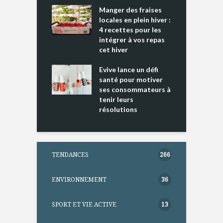
cking 2 : Une
Manger des fraises
C
nce mondiale
locales en plein hiver :
s
4 recettes pour les
t
intégrer à vos repas
ments riches en
cet hiver
T
ine D
l
ure dans votre
Evive lance un défi
p
ntation
santé pour motiver
ses consommateurs à
tenir leurs
résolutions
TENDANCES
266
ENVIRONNEMENT
36
SPORT ET VIE ACTIVE
13