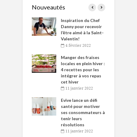
Nouveautés
le Huot et Chef
Inspiration du Chef
I
ne allient
Danny pour recevoir
M
et plaisir
l’être aimé à la Saint-
s
Valentin!
décembre 2021
4 février 2022
iritueux des
L
ns-de-l’Est
Manger des fraises
C
tent durant le
locales en plein hiver :
s
 des Fêtes
4 recettes pour les
t
intégrer à vos repas
novembre 2021
cet hiver
baigne dans
T
11 janvier 2022
e… de Caméline
l
Chantal Van
Evive lance un défi
p
en
santé pour motiver
ses consommateurs à
novembre 2021
tenir leurs
résolutions
11 janvier 2022