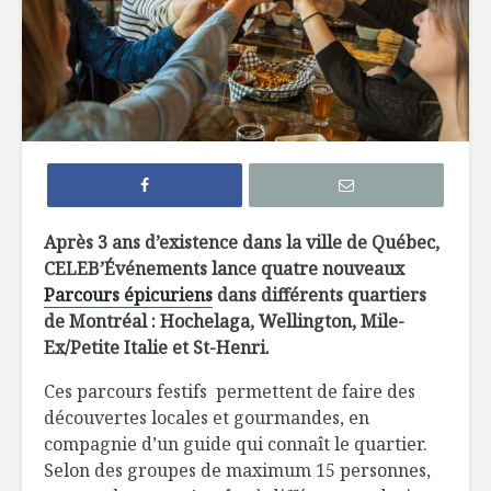
7 façons de
6 tendan
remplacer le pain
dans not
dans nos
assiette 
hamburgers
La crème 
TOP 10 des
menthe, c
meilleures
pour les 
microbrasseries au
Québec à
Belles ini
Après 3 ans d’existence dans la ville de Québec,
découvrir !
d’ici
CELEB’Événements lance quatre nouveaux
Parcours épicuriens
dans différents quartiers
Osez les flambés !
de Montréal : Hochelaga, Wellington, Mile-
Ex/Petite Italie et St-Henri.
Ces parcours festifs permettent de faire des
découvertes locales et gourmandes, en
compagnie d’un guide qui connaît le quartier.
Selon des groupes de maximum 15 personnes,