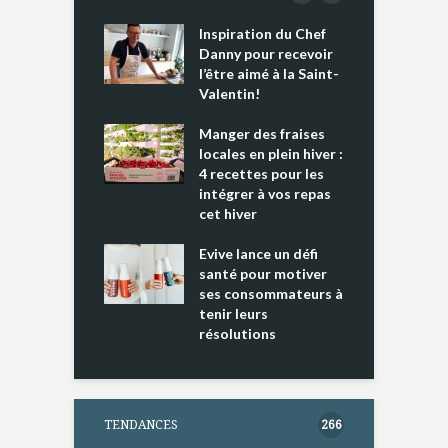
Inspiration du Chef
I
es s’apprêtent
Danny pour recevoir
M
e tout un
l’être aimé à la Saint-
s
 » !
Valentin!
L
cking 2 : Une
Manger des fraises
C
nce mondiale
locales en plein hiver :
s
4 recettes pour les
t
intégrer à vos repas
ments riches en
cet hiver
T
ine D
l
ure dans votre
Evive lance un défi
p
ntation
santé pour motiver
ses consommateurs à
tenir leurs
résolutions
TENDANCES
266