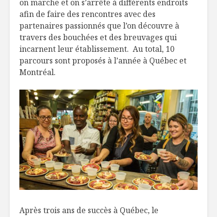
on marche et on s’arrête à différents endroits
Pâtes de grillon
Mettre la
afin de faire des rencontres avec des
style miso et
partenaires passionnés que l’on découvre à
rondelles de
travers des bouchées et des breuvages qui
dindon
Ça roule, 
incarnent leur établissement. Au total, 10
La Maison Sivo
ça patine
parcours sont proposés à l’année à Québec et
vient célébrer
Montréal.
L’assiette
Top 5 bières de
nos main
microbrasseries à
déguster cet
automne
Après trois ans de succès à Québec, le