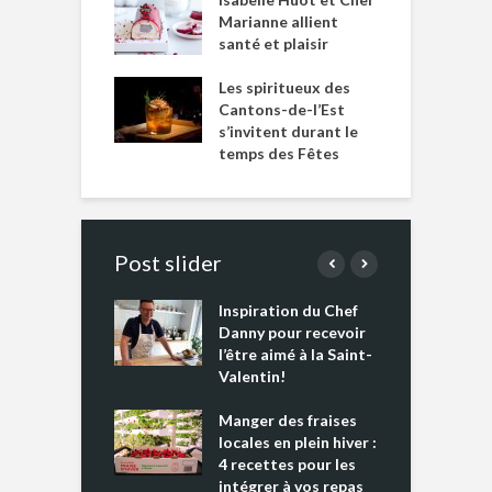
Marianne allient
santé et plaisir
Les spiritueux des
Cantons-de-l’Est
s’invitent durant le
temps des Fêtes
Post slider
Inspiration du Chef
I
es s’apprêtent
Danny pour recevoir
M
e tout un
l’être aimé à la Saint-
s
 » !
Valentin!
L
cking 2 : Une
Manger des fraises
C
nce mondiale
locales en plein hiver :
s
4 recettes pour les
t
intégrer à vos repas