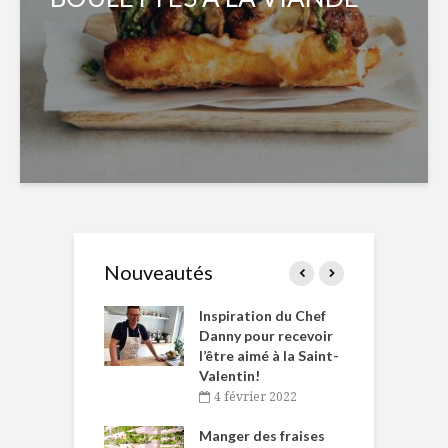
Nouveautés
le Huot et Chef
Inspiration du Chef
I
ne allient
Danny pour recevoir
M
et plaisir
l’être aimé à la Saint-
s
Valentin!
décembre 2021
4 février 2022
iritueux des
L
ns-de-l’Est
Manger des fraises
C