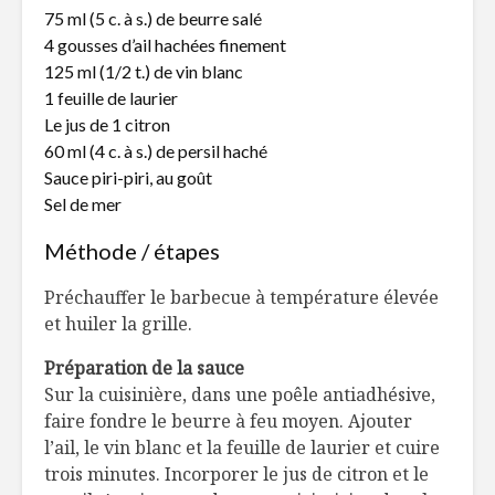
75 ml (5 c. à s.) de beurre salé
Pizza maison aux
Le choc
4 gousses d’ail hachées finement
poires et pancetta
alimentai
125 ml (1/2 t.) de vin blanc
67
1 feuille de laurier
Le jus de 1 citron
Il faut qu’on se
Limonade
parle!
60 ml (4 c. à s.) de persil haché
Sauce piri-piri, au goût
Sel de mer
Méthode / étapes
Préchauffer le barbecue à température élevée
et huiler la grille.
Préparation de la sauce
Sur la cuisinière, dans une poêle antiadhésive,
faire fondre le beurre à feu moyen. Ajouter
l’ail, le vin blanc et la feuille de laurier et cuire
trois minutes. Incorporer le jus de citron et le