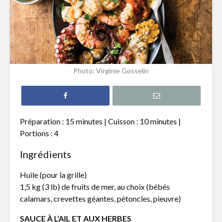
Filet de truite à
Hamburg
l’érable
revisité s
Tataki de thon
Pain naan
Photo: Virginie Gosselin
épicé et nouilles de
pizza, poi
riz
chèvre
Gnocchis au
Quiche a
canard effiloché
poireaux 
Préparation : 15 minutes | Cuisson : 10 minutes |
fromage 
Portions : 4
Ingrédients
Huile (pour la grille)
1,5 kg (3 lb) de fruits de mer, au choix (bébés
calamars, crevettes géantes, pétoncles, pieuvre)
Vin chaud alsacien
La santé 
grand A
SAUCE À L’AIL ET AUX HERBES