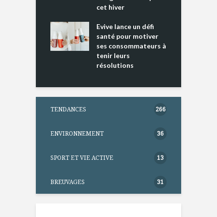
ments riches en
cet hiver
T
ine D
l
ure dans votre
Evive lance un défi
p
ntation
santé pour motiver
ses consommateurs à
tenir leurs
résolutions
TENDANCES
266
ENVIRONNEMENT
36
SPORT ET VIE ACTIVE
13
BREUVAGES
31