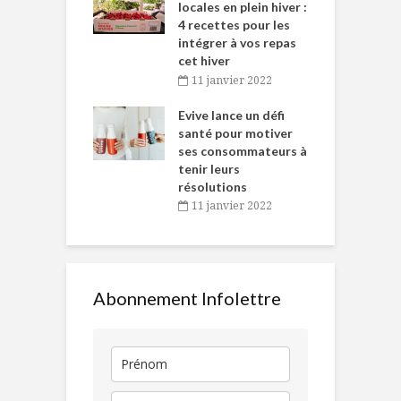
tent durant le
locales en plein hiver :
s
 des Fêtes
4 recettes pour les
t
intégrer à vos repas
novembre 2021
cet hiver
baigne dans
T
11 janvier 2022
e… de Caméline
l
Chantal Van
Evive lance un défi
p
en
santé pour motiver
ses consommateurs à
novembre 2021
tenir leurs
résolutions
11 janvier 2022
Abonnement Infolettre