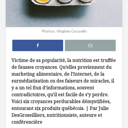
Efficaces, les
Comment 
remèdes de grand-
le sucre 
mère?
ses recet
Photos: Virginie Gosselin
Edamame: la fève
Sans glut
hautement
sabot
nutritive
Victime de sa popularité, la nutrition est truffée
La créatine, poudre
À l’épicer
de fausses croyances. Qu’elles proviennent du
miracle ?
une nutri
marketing alimentaire, de l’Internet, de la
surmédiatisation ou des faiseurs de miracles, il
y a un tel flux d’informations, souvent
contradictoires, qu’il est facile de s’y perdre.
Voici six croyances perdurables démystifiées,
entourant six produits québécois. | Par Julie
DesGroseilliers, nutritionniste, auteure et
Tartelettes de
Découvrez
bœuf wellington
garde-ma
conférencière
boréal!