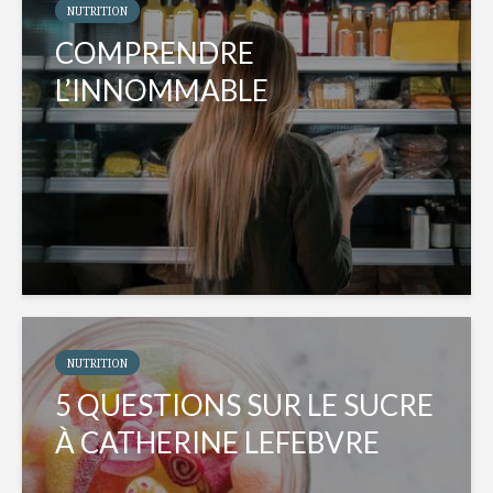
NUTRITION
COMPRENDRE
L’INNOMMABLE
NUTRITION
5 QUESTIONS SUR LE SUCRE
À CATHERINE LEFEBVRE