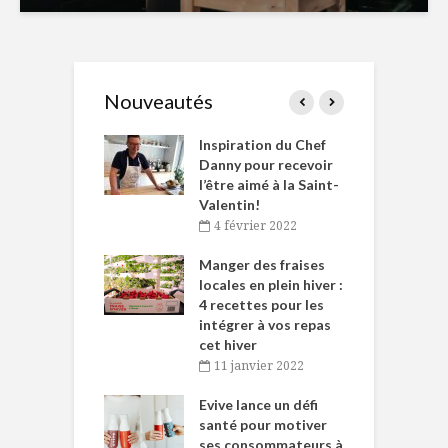
Nouveautés
le Huot et Chef
Inspiration du Chef
I
ne allient
Danny pour recevoir
M
et plaisir
l’être aimé à la Saint-
s
Valentin!
décembre 2021
4 février 2022
iritueux des
L
ns-de-l’Est
Manger des fraises
C
tent durant le
locales en plein hiver :
s
 des Fêtes
4 recettes pour les
t
intégrer à vos repas
novembre 2021
cet hiver
baigne dans
T
11 janvier 2022
e… de Caméline
l
Chantal Van
Evive lance un défi
p
en
santé pour motiver
ses consommateurs à
novembre 2021