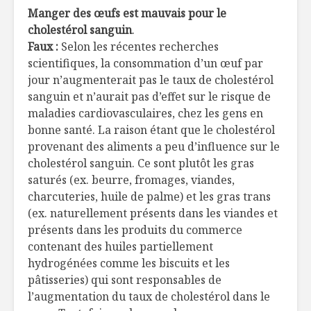
Manger des œufs est mauvais pour le
Boisson animale ou
Des sous-
cholestérol sanguin
.
végétale : laquelle
tac chaud
Faux :
Selon les récentes recherches
choisir?
scientifiques, la consommation d’un œuf par
jour n’augmenterait pas le taux de cholestérol
Carte-cadeau
Toujours
Hellofresh
disponibl
sanguin et n’aurait pas d’effet sur le risque de
temps de 
maladies cardiovasculaires, chez les gens en
bonne santé. La raison étant que le cholestérol
provenant des aliments a peu d’influence sur le
cholestérol sanguin. Ce sont plutôt les gras
saturés (ex. beurre, fromages, viandes,
charcuteries, huile de palme) et les gras trans
(ex. naturellement présents dans les viandes et
présents dans les produits du commerce
contenant des huiles partiellement
hydrogénées comme les biscuits et les
pâtisseries) qui sont responsables de
l’augmentation du taux de cholestérol dans le