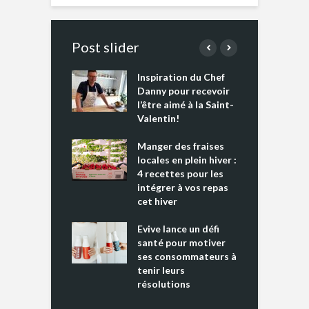
Post slider
Inspiration du Chef
I
es s’apprêtent
Danny pour recevoir
M
e tout un
l’être aimé à la Saint-
s
 » !
Valentin!
L
cking 2 : Une
Manger des fraises
C
nce mondiale
locales en plein hiver :
s
4 recettes pour les
t
intégrer à vos repas
ments riches en
cet hiver
T
ine D
l
ure dans votre
Evive lance un défi
p
ntation
santé pour motiver
ses consommateurs à
tenir leurs
résolutions