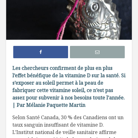
Efficaces, les
Comment 
remèdes de grand-
le sucre 
mère?
ses recet
Edamame: la fève
Sans glut
hautement
sabot
nutritive
La créatine, poudre
À l’épicer
Les chercheurs confirment de plus en plus
miracle ?
une nutri
l’effet bénéfique de la vitamine D sur la santé. Si
s’exposer au soleil permet à la peau de
fabriquer cette vitamine soleil, ce n’est pas
assez pour subvenir à nos besoins toute l’année.
| Par Mélanie Paquette Martin
Selon Santé Canada, 30 % des Canadiens ont un
taux sanguin insuffisant de vitamine D.
Les gestes de la
Les Olym
dernière chance
vin
L’Institut national de veille sanitaire affirme