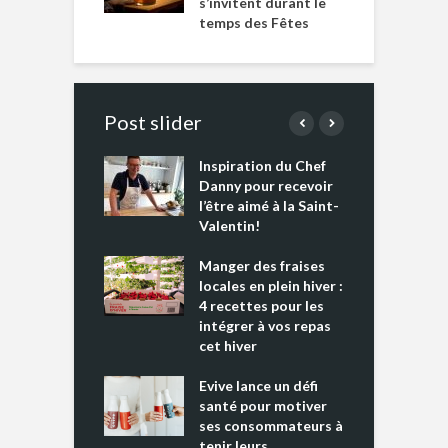
s’invitent durant le
temps des Fêtes
Post slider
Inspiration du Chef
I
es s’apprêtent
Danny pour recevoir
M
e tout un
l’être aimé à la Saint-
s
 » !
Valentin!
L
cking 2 : Une
Manger des fraises
C
nce mondiale
locales en plein hiver :
s
4 recettes pour les
t
intégrer à vos repas
ments riches en
cet hiver
T
ine D
l
ure dans votre
Evive lance un défi
p
ntation
santé pour motiver
ses consommateurs à
tenir leurs