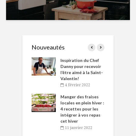
Nouveautés
le Huot et Chef
Inspiration du Chef
I
ne allient
Danny pour recevoir
M
et plaisir
l’être aimé à la Saint-
s
Valentin!
décembre 2021
4 février 2022
iritueux des
L
ns-de-l’Est
Manger des fraises
C
tent durant le
locales en plein hiver :
s
 des Fêtes
4 recettes pour les
t
intégrer à vos repas
novembre 2021
cet hiver
baigne dans
T
11 janvier 2022
e… de Caméline
l