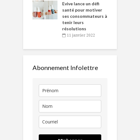
Chantal Van
Evive lance un défi
p
en
santé pour motiver
ses consommateurs à
novembre 2021
tenir leurs
résolutions
11 janvier 2022
Abonnement Infolettre