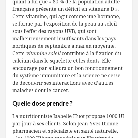
quant à lui que « 80 % de la population adulte
française présente un déficit en vitamine D ».
Pommes cuites au
Les 8 gra
Cette vitamine, qui agit comme une hormone,
foin et laquées à
tendance
se forme par l’exposition de la peau au soleil
l’érable
mondiale
alimenta
sous l’effet des rayons UVB, qui sont
Courge musquée
malheureusement insuffisants dans les pays
confite
MON TRU
nordiques de septembre à mai en moyenne.
et glace minute
C’est le 
Cette
vitamine soleil
contribue à la fixation du
voter !
calcium dans le squelette et les dents. Elle
encourage par ailleurs un bon fonctionnement
du système immunitaire et la science ne cesse
de découvrir ses interactions avec d’autres
maladies dont le cancer.
Quelle dose prendre ?
La nutritionniste Isabelle Huot propose 1000 UI
par jour à ses clients. Selon Jean-Yves Dionne,
pharmacien et spécialiste en santé naturelle,