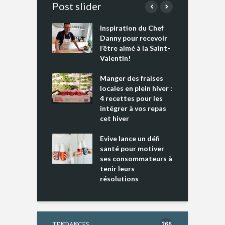
Post slider
Inspiration du Chef
I
es s’apprêtent
Danny pour recevoir
M
e tout un
l’être aimé à la Saint-
s
 » !
Valentin!
L
cking 2 : Une
Manger des fraises
C
nce mondiale
locales en plein hiver :
s
4 recettes pour les
t
intégrer à vos repas
ments riches en
cet hiver
T
ine D
l
ure dans votre
Evive lance un défi
p
ntation
santé pour motiver
ses consommateurs à
tenir leurs
résolutions
TENDANCES
266