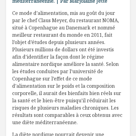
méditerranéenne. | Par Marjolaine Jetté
Tartare de
L’artisan
Ce mode d’alimentation, mis au goût du jour
saumon, salsa
par le chef Claus Meyer, du restaurant NOMA,
d’avocat et pêche
situé à Copenhague au Danemark et nommé
meilleur restaurant du monde en 2011, fait
Veau poêlé avec
Livre À la
sauce à l’ail rôti et
Josée Di 
l’objet d’études depuis plusieurs années.
basilic
Plusieurs millions de dollars ont été investis
afin d’identifier la façon dont le régime
alimentaire nordique améliore la santé. Selon
les études conduites par l’université de
Copenhague sur l’effet de ce mode
d’alimentation sur le poids et la composition
corporelle, il aurait des bienfaits bien réels sur
la santé et le bien-être puisqu’il réduirait les
risques de plusieurs maladies chroniques. Les
résultats sont comparables à ceux obtenus avec
une diète méditerranéenne.
La diète nordique pourrait devenir une