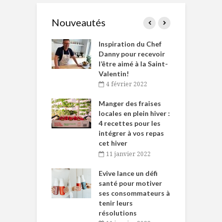
Nouveautés
le Huot et Chef
Inspiration du Chef
I
ne allient
Danny pour recevoir
M
et plaisir
l’être aimé à la Saint-
s
Valentin!
décembre 2021
4 février 2022
iritueux des
L
ns-de-l’Est
Manger des fraises
C
tent durant le
locales en plein hiver :
s
 des Fêtes
4 recettes pour les
t
intégrer à vos repas
novembre 2021
cet hiver
baigne dans
T
11 janvier 2022
e… de Caméline
l
Chantal Van
Evive lance un défi
p
en
santé pour motiver
ses consommateurs à
novembre 2021
tenir leurs
résolutions