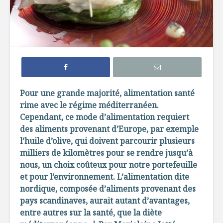
Efficaces, les
Comment 
remèdes de grand-
le sucre 
mère?
ses recet
Edamame: la fève
Sans glut
hautement
sabot
nutritive
Pour une grande majorité, alimentation santé
rime avec le régime méditerranéen.
La créatine, poudre
À l’épicer
Cependant, ce mode d’alimentation requiert
miracle ?
une nutri
des aliments provenant d’Europe, par exemple
l’huile d’olive, qui doivent parcourir plusieurs
milliers de kilomètres pour se rendre jusqu’à
nous, un choix coûteux pour notre portefeuille
et pour l’environnement. L’alimentation dite
nordique, composée d’aliments provenant des
pays scandinaves, aurait autant d’avantages,
Producteur d’ici :
À découvri
Ferme Éric Lamy
circuits 
entre autres sur la santé, que la diète
de la Mon