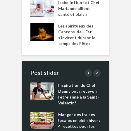
Isabelle Huot et Chef
Marianne allient
santé et plaisir
Les spiritueux des
Cantons-de-l’Est
s’invitent durant le
temps des Fêtes
Post slider
Inspiration du Chef
I
es s’apprêtent
Danny pour recevoir
M
e tout un
l’être aimé à la Saint-
s
 » !
Valentin!
L
cking 2 : Une
Manger des fraises
C
nce mondiale
locales en plein hiver :
s
4 recettes pour les
t