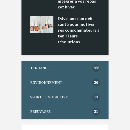
intégrer à vos repas
ments riches en
cet hiver
T
ine D
l
ure dans votre
Evive lance un défi
p
ntation
santé pour motiver
ses consommateurs à
tenir leurs
résolutions
TENDANCES
266
ENVIRONNEMENT
36
SPORT ET VIE ACTIVE
13
BREUVAGES
31