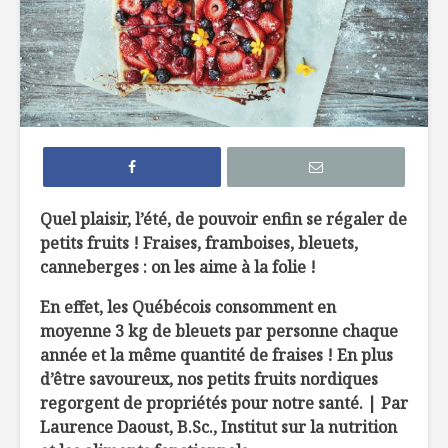
Efficaces, les
Comment 
remèdes de grand-
le sucre 
mère?
ses recet
Edamame: la fève
Sans glut
hautement
sabot
nutritive
La créatine, poudre
À l’épicer
Quel plaisir, l’été, de pouvoir enfin se régaler de
miracle ?
une nutri
petits fruits ! Fraises, framboises, bleuets,
canneberges : on les aime à la folie !
En effet, les Québécois consomment en
moyenne 3 kg de bleuets
par personne chaque
année et la même quantité de fraises ! En plus
d’être savoureux, nos petits fruits nordiques
regorgent de propriétés pour notre santé. | Par
Star of Bombay &
Croustill
tonique
jambon cr
Laurence Daoust, B.Sc., Institut sur la nutrition
étendoir