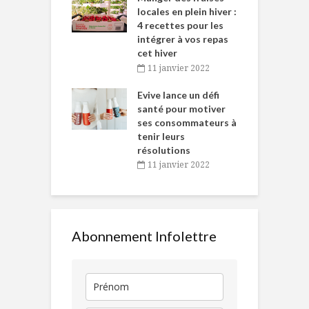
tent durant le
locales en plein hiver :
s
 des Fêtes
4 recettes pour les
t
intégrer à vos repas
novembre 2021
cet hiver
baigne dans
T
11 janvier 2022
e… de Caméline
l
Chantal Van
Evive lance un défi
p
en
santé pour motiver
ses consommateurs à
novembre 2021
tenir leurs
résolutions
11 janvier 2022
Abonnement Infolettre