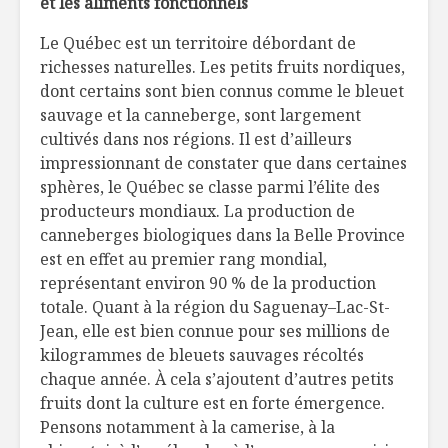
et les aliments fonctionnels
Toujours
Producteur
Le Québec est un territoire débordant de
disponibles en
Ferme du
richesses naturelles. Les petits fruits nordiques,
temps de crise
Mouton
dont certains sont bien connus comme le bleuet
sauvage et la canneberge, sont largement
Êtes-vous une
La beauté
bibitte à sucre?
aliments
cultivés dans nos régions. Il est d’ailleurs
impressionnant de constater que dans certaines
sphères, le Québec se classe parmi l’élite des
producteurs mondiaux. La production de
canneberges biologiques dans la Belle Province
est en effet au premier rang mondial,
représentant environ 90 % de la production
totale. Quant à la région du Saguenay–Lac-St-
Jean, elle est bien connue pour ses millions de
kilogrammes de bleuets sauvages récoltés
chaque année. À cela s’ajoutent d’autres petits
fruits dont la culture est en forte émergence.
Pensons notamment à la camerise, à la