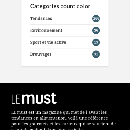
Categories count color
Tendances
266
Environnement
36
Sport et vie active
13
Breuvages
31
LE must est un magazine qui met de l’avant les
tendances en alimentation. Voilà une référence
pour les gourmets et les curieux qui se soucient de
ce qu’ils mettent dans leur assiette.