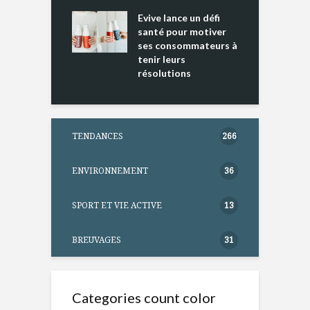
ine D
l
ure dans votre
Evive lance un défi
p
ntation
santé pour motiver
ses consommateurs à
tenir leurs
résolutions
TENDANCES
266
ENVIRONNEMENT
36
SPORT ET VIE ACTIVE
13
BREUVAGES
31
Categories count color