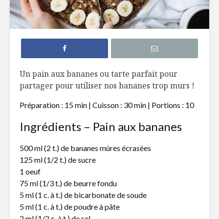
Gâteau à la
Pouding a
compote de
fruits
pomme
Biscuits à l’avoine,
Tiramisu 
Un pain aux bananes ou tarte parfait pour
graines de
fraises et
partager pour utiliser nos bananes trop murs !
citrouille et
Limoncell
canneberges
Préparation : 15 min | Cuisson : 30 min | Portions : 10
Beignes a
Gâteau à la
patates 
Ingrédients – Pain aux bananes
compote de
pommes et
garniture
500 ml (2 t.) de bananes mûres écrasées
croustillante
125 ml (1/2 t.) de sucre
1 oeuf
75 ml (1/3 t.) de beurre fondu
5 ml (1 c. à t.) de bicarbonate de soude
5 ml (1 c. à t.) de poudre à pâte
2 ml (1/2 c. à t.) de sel