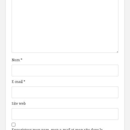
Nom
*
E-mail
*
Site web
Enregistrer mon nom, mon e-mail et mon site dans le