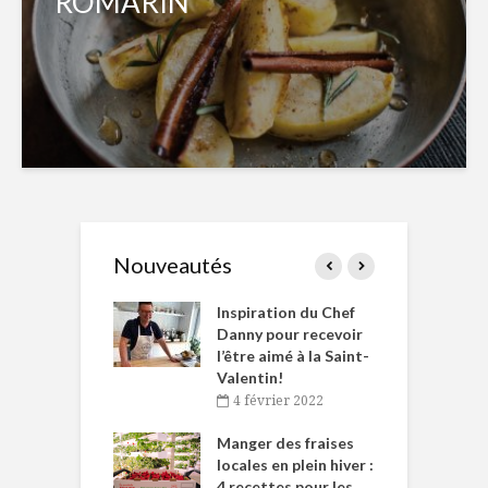
ROMARIN
Nouveautés
le Huot et Chef
Inspiration du Chef
I
ne allient
Danny pour recevoir
M
et plaisir
l’être aimé à la Saint-
s
Valentin!
décembre 2021
4 février 2022
iritueux des
L
ns-de-l’Est
Manger des fraises
C
tent durant le
locales en plein hiver :
s
 des Fêtes
4 recettes pour les
t