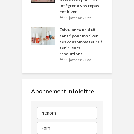
intégrer à vos repas
novembre 2021
cet hiver
baigne dans
T
11 janvier 2022
e… de Caméline
l
Chantal Van
Evive lance un défi
p
en
santé pour motiver
ses consommateurs à
novembre 2021
tenir leurs
résolutions
11 janvier 2022
Abonnement Infolettre