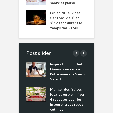
santé et plaisir
Les spiritueux des
Cantons-de-l’Est
s’invitent durant le
temps des Fêtes
Post slider
Inspiration du Chef
I
es s’apprêtent
Danny pour recevoir
M
e tout un
l’être aimé à la Saint-
s
 » !
Valentin!
L
cking 2 : Une
Manger des fraises
C
nce mondiale
locales en plein hiver :
s
4 recettes pour les
t
intégrer à vos repas
ments riches en
cet hiver
T