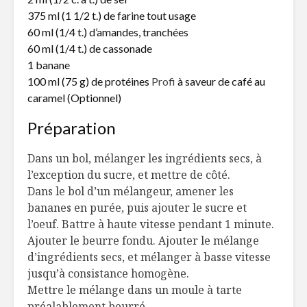
Plaisirs de table
Créer du 
375 ml (1 1/2 t.) de farine tout usage
d’argile
un chocola
60 ml (1/4 t.) d’amandes, tranchées
fois
60 ml (1/4 t.) de cassonade
1 banane
Gnocchis au
Les meill
canard effiloché
aliments
100 ml (75 g) de protéines
Profi
à saveur de café au
«antigrip
caramel (Optionnel)
La fête des pères :
Un bar é
Préparation
du déjeuner au
débarque
digestif
Quartier 
Dans un bol, mélanger les ingrédients secs, à
spectacle
l’exception du sucre, et mettre de côté.
Dans le bol d’un mélangeur, amener les
bananes en purée, puis ajouter le sucre et
l’oeuf. Battre à haute vitesse pendant 1 minute.
Ajouter le beurre fondu. Ajouter le mélange
d’ingrédients secs, et mélanger à basse vitesse
jusqu’à consistance homogène.
Mettre le mélange dans un moule à tarte
préalablement beurré.