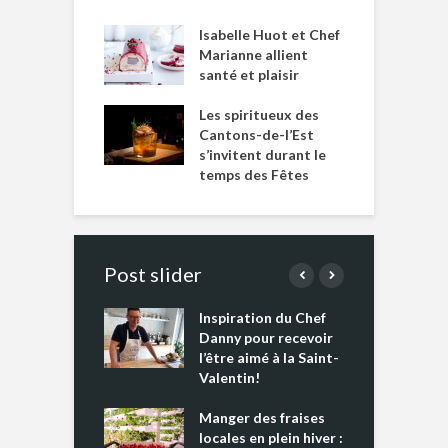
Isabelle Huot et Chef
Marianne allient
santé et plaisir
Les spiritueux des
Cantons-de-l’Est
s’invitent durant le
temps des Fêtes
Post slider
Inspiration du Chef
I
es s’apprêtent
Danny pour recevoir
M
e tout un
l’être aimé à la Saint-
s
 » !
Valentin!
L
cking 2 : Une
Manger des fraises
C
nce mondiale
locales en plein hiver :
s