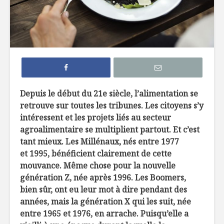
L’évolution
Le choc
alimentaire :
alimentai
du traditionnel à
67
l’industriel
Dix mythe
La découverte du
rappeler 
feu dans
votre pro
Depuis le début du 21e siècle, l’alimentation se
l’évolution de la
visite à l’
retrouve sur toutes les tribunes. Les citoyens s’y
cuisine
intéressent et les projets liés au secteur
La nutri
Ces farines
: la révol
agroalimentaire se multiplient partout. Et c’est
anciennes
nutrition
tant mieux. Les Millénaux, nés entre 1977
au goût du jour
et 1995, bénéficient clairement de cette
mouvance. Même chose pour la nouvelle
génération Z, née après 1996. Les Boomers,
bien sûr, ont eu leur mot à dire pendant des
années, mais la génération X qui les suit, née
entre 1965 et 1976, en arrache. Puisqu’elle a
Veau poêlé avec
À vos pal