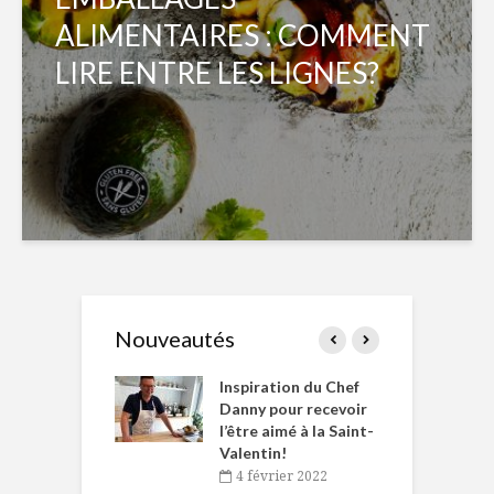
ALIMENTAIRES : COMMENT
LIRE ENTRE LES LIGNES?
Nouveautés
le Huot et Chef
Inspiration du Chef
I
ne allient
Danny pour recevoir
M
et plaisir
l’être aimé à la Saint-
s
Valentin!
décembre 2021
4 février 2022