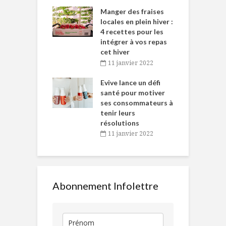
iritueux des
L
ns-de-l’Est
Manger des fraises
C
tent durant le
locales en plein hiver :
s
 des Fêtes
4 recettes pour les
t
intégrer à vos repas
novembre 2021
cet hiver
baigne dans
T
11 janvier 2022
e… de Caméline
l
Chantal Van
Evive lance un défi
p
en
santé pour motiver
ses consommateurs à
novembre 2021
tenir leurs
résolutions
11 janvier 2022
Abonnement Infolettre