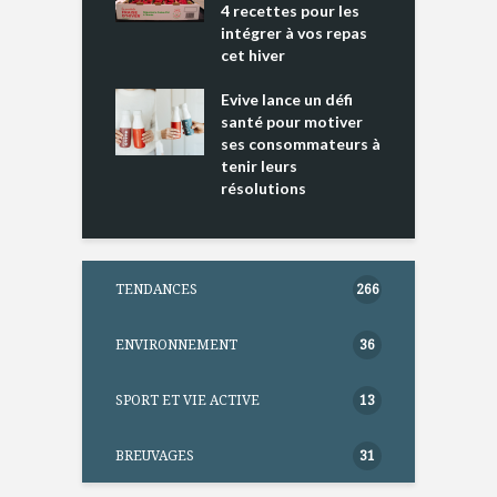
4 recettes pour les
t
intégrer à vos repas
ments riches en
cet hiver
T
ine D
l
ure dans votre
Evive lance un défi
p
ntation
santé pour motiver
ses consommateurs à
tenir leurs
résolutions
TENDANCES
266
ENVIRONNEMENT
36
SPORT ET VIE ACTIVE
13
BREUVAGES
31