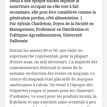
vieilli à une époque durant laquelle la
sauce à l’ail rôti et
nourriture occupait un rôle tout à fait
basilic
secondaire, elle peut être considérée comme la
génération perdue, côté alimentation. |
Technique :
Frappé ver
comment faire la
pomme
Par Sylvain Charlebois, Doyen de la Faculté en
parfaite pâte à
Management, Professeur en Distribution et
tarte maison!
Politiques Agroalimentaires, Université
Steven Ra
Dalhousie.
Nid d’oiseaux turcs
pas de fu
(kufene)
lui !
Durant les années 80 et 90, une visite au
supermarché représentait, pour la plupart
d’entre nous, un mal nécessaire. La majorité des
consommateurs élaborait le menu de la
semaine en fonction des ventes en magasin. Le
centre du magasin était placardé de marques
américaines à rabais. On vivait à l’époque des
étiquettes rouges et jaunes pour les chasseurs
d’aubaines. Le souci pour les produits locaux, la
fraîcheur et une nutrition saine n’existait à peu