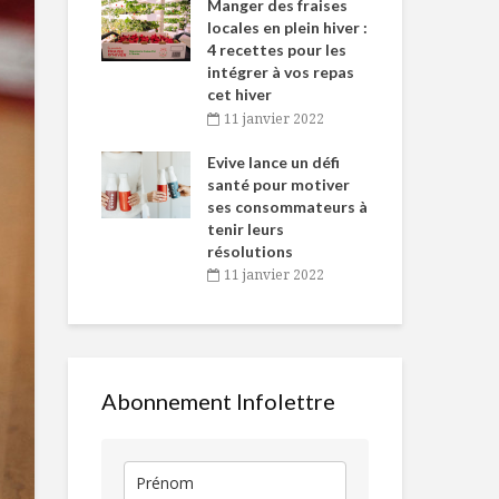
-de-l’Est
Manger des fraises
Can
nt durant le
locales en plein hiver :
s’i
es Fêtes
4 recettes pour les
te
intégrer à vos repas
vembre 2021
2
cet hiver
L’Écosse à la
Hot-quinoa 
igne dans
Tou
11 janvier 2022
Maison publique
cheddar fort
 de Caméline
l’h
courgette
antal Van
Evive lance un défi
pou
n
santé pour motiver
Wi
À chacun ses bulles
Boudin noir 
ses consommateurs à
vembre 2021
2
en panko, sa
tenir leurs
gingembre et
résolutions
de glace
11 janvier 2022
Mini burger de
poulet effiloché et
Il faut qu’on 
salade de choux
parle!
Abonnement Infolettre