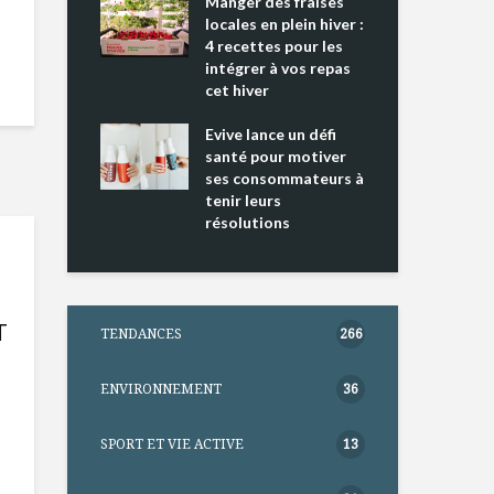
ing 2 : Une
Manger des fraises
Can
ce mondiale
locales en plein hiver :
s’i
4 recettes pour les
te
intégrer à vos repas
nts riches en
cet hiver
Tou
e D
l’h
e dans votre
Evive lance un défi
pou
tation
santé pour motiver
Wi
ses consommateurs à
tenir leurs
résolutions
T
TENDANCES
266
ENVIRONNEMENT
36
SPORT ET VIE ACTIVE
13