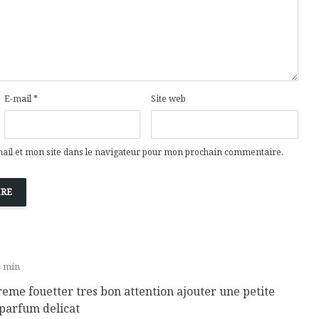
E-mail
*
Site web
il et mon site dans le navigateur pour mon prochain commentaire.
Isabelle Huot et Chef
Les
Marianne allient
insecte
9 min
santé et plaisir
à faire 
reme fouetter tres bon attention ajouter une petite
« buzz »
Les spiritueux des
parfum delicat