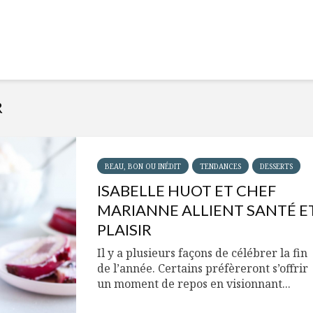
Cantons-de-l’Est
Le snack
s’invitent durant le
tendan
temps des Fêtes
Tout baigne dans
10 alime
l’huile… de Caméline
vitamin
pour Chantal Van
à inclur
Winden
alimen
R
BEAU, BON OU INÉDIT
TENDANCES
DESSERTS
ISABELLE HUOT ET CHEF
MARIANNE ALLIENT SANTÉ E
PLAISIR
Il y a plusieurs façons de célébrer la fin
de l’année. Certains préfèreront s’offrir
un moment de repos en visionnant...