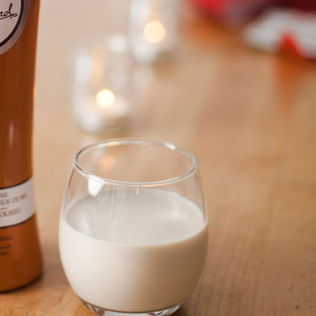
Manger des fraises
Cantons
locales en plein hiver :
s’invite
4 recettes pour les
temps d
intégrer à vos repas
25 no
cet hiver
Tout ba
11 janvier 2022
l’huile…
Evive lance un défi
pour Ch
santé pour motiver
Winde
ses consommateurs à
25 no
tenir leurs
résolutions
11 janvier 2022