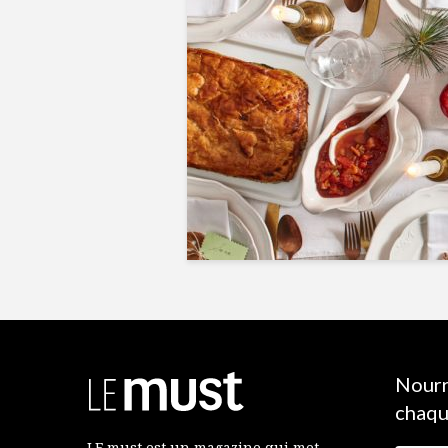
Nourr
chaqu
LE must est un magazine qui met