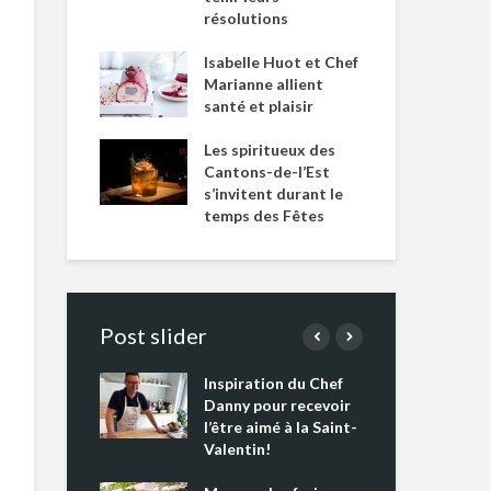
résolutions
Isabelle Huot et Chef
Marianne allient
santé et plaisir
Les spiritueux des
Cantons-de-l’Est
s’invitent durant le
temps des Fêtes
Post slider
Inspiration du Chef
Isa
s s’apprêtent
Danny pour recevoir
Mar
tout un
l’être aimé à la Saint-
san
 !
Valentin!
Les