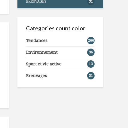
BREUVAGES
31
Categories count color
Tendances
266
Environnement
36
Sport et vie active
13
Breuvages
31