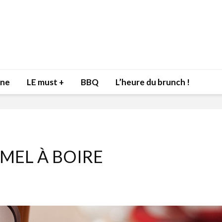
nne
LE must +
BBQ
L’heure du brunch !
MEL À BOIRE
Inspiration du Chef
Isabelle
Danny pour recevoir
Mariann
l’être aimé à la Saint-
santé et
Valentin!
17 dé
4 février 2022
Les spir