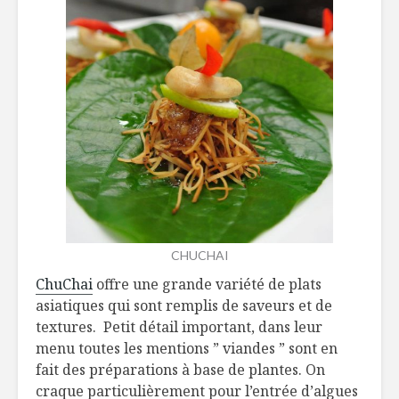
asperges vertes au
sauvages
beurre de corail
De belles
Une même
initiatives
alimentation pour
tous
Tartines d
L’Expo Manger
huile de 
Santé et Vivre Vert
CHUCHAI
ChuChai
offre une grande variété de plats
asiatiques qui sont remplis de saveurs et de
textures. Petit détail important, dans leur
menu toutes les mentions ” viandes ” sont en
fait des préparations à base de plantes. On
craque particulièrement pour l’entrée d’algues