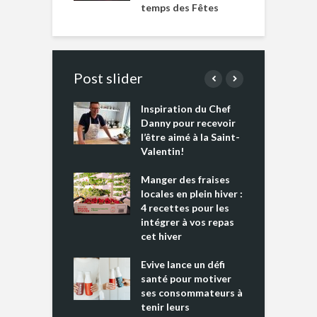
temps des Fêtes
Post slider
Inspiration du Chef
I
es s’apprêtent
Danny pour recevoir
M
e tout un
l’être aimé à la Saint-
s
 » !
Valentin!
L
cking 2 : Une
Manger des fraises
C
nce mondiale
locales en plein hiver :
s
4 recettes pour les
t
intégrer à vos repas
ments riches en
cet hiver
T
ine D
l
ure dans votre
Evive lance un défi
p
ntation
santé pour motiver
ses consommateurs à
tenir leurs