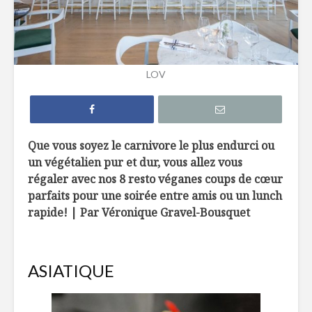
5 terrasses au
10 nouve
bord de l’eau à
produits 
découvrir !
dans une 
LOV
près de c
Le Réduit de Léo :
une liqueur de gin
5 vins par
pour souligner le
les repas 
temps des sucres
barbecue
Que vous soyez le carnivore le plus endurci ou
un végétalien pur et dur, vous allez vous
Cucamelon : des
Des smoo
régaler avec nos 8 resto véganes coups de cœur
petites pastèques
cube!
!
parfaits pour une soirée entre amis ou un lunch
rapide! | Par Véronique Gravel-Bousquet
ASIATIQUE
Mijoté de homard,
Soupe au
pâtes fraîches et
champign