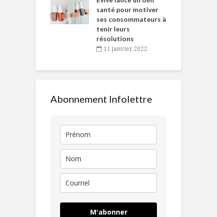
en
santé pour motiver
ses consommateurs à
novembre 2021
tenir leurs
résolutions
11 janvier 2022
Abonnement Infolettre
M'abonner