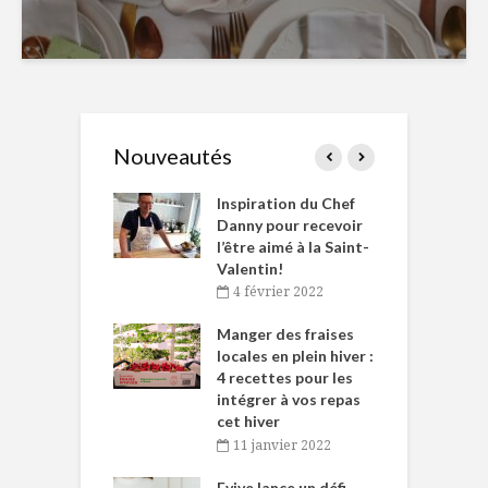
Nouveautés
le Huot et Chef
Inspiration du Chef
I
ne allient
Danny pour recevoir
M
et plaisir
l’être aimé à la Saint-
s
Valentin!
décembre 2021
4 février 2022
iritueux des
L
ns-de-l’Est
Manger des fraises
C
tent durant le
locales en plein hiver :
s
 des Fêtes
4 recettes pour les
t
intégrer à vos repas
novembre 2021
cet hiver
baigne dans
T
11 janvier 2022
e… de Caméline
l
Chantal Van
Evive lance un défi
p