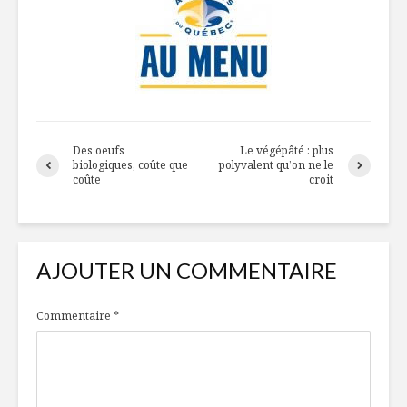
Des oeufs
Le végépâté : plus
biologiques, coûte que
polyvalent qu’on ne le
coûte
croit
AJOUTER UN COMMENTAIRE
Commentaire
*