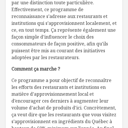
par une distinction toute particulière.
faciles
les lèvres
Effectivement, ce programme de
reconnaissance s’adresse aux restaurants et
Excursion vinicole
Casserol
à l’ombre de Napa
poulet au
institutions qui s’approvisionnent localement, et
artichaut
ce, en tout temps. Ça représente également une
façon simple d’influencer le choix des
Du bonheur sous
Lorsqu’on
consommateurs de façon positive, afin qu’ils
les étoiles
nutrition,
puissent être mis au courant des initiatives
a ses rai
adoptées par les restaurateurs.
Comment ça marche ?
Ce programme a pour objectif de reconnaître
les efforts des restaurants et institutions en
matière d’approvisionnement local et
d’encourager ces derniers à augmenter leur
volume d’achat de produits d’ici. Concrètement,
ça veut dire que les restaurants que vous visitez
s’approvisionnent en ingrédients du Québec à