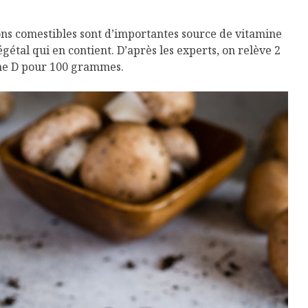
s comestibles sont d’importantes source de vitamine
végétal qui en contient. D’après les experts, on relève 2
e D pour 100 grammes.
Isabelle Huot et Chef
Les
Marianne allient
insecte
santé et plaisir
à faire 
« buzz »
Les spiritueux des