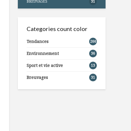
BREUVAGES
31
Categories count color
Tendances
266
Environnement
36
Sport et vie active
13
Breuvages
31