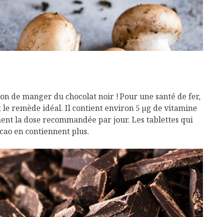
Cantons-de-l’Est
Le snack
s’invitent durant le
tendan
temps des Fêtes
Tout baigne dans
10 alime
l’huile… de Caméline
vitamin
pour Chantal Van
à inclur
Winden
alimen
on de manger du chocolat noir ! Pour une santé de fer,
 le remède idéal. Il contient environ 5 µg de vitamine
ment la dose recommandée par jour. Les tablettes qui
acao en contiennent plus.