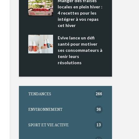
ing 2 : Une
Manger des fraises
Can
ce mondiale
locales en plein hiver :
s’i
4 recettes pour les
te
intégrer à vos repas
nts riches en
cet hiver
Tou
e D
l’h
e dans votre
Evive lance un défi
pou
tation
santé pour motiver
Wi
ses consommateurs à
tenir leurs
résolutions
TENDANCES
266
ENVIRONNEMENT
36
SPORT ET VIE ACTIVE
13