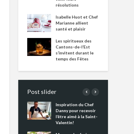
résolutions
Isabelle Huot et Chef
Marianne allient
santé et plaisir
Les spiritueux des
Cantons-de-l’Est
s’invitent durant le
temps des Fêtes
Post slider
Inspiration du Chef
Isa
s s’apprêtent
Danny pour recevoir
Mar
tout un
l’être aimé à la Saint-
san
 !
Valentin!
Les