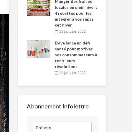
-de-l’Est
Manger des fraises
Can
nt durant le
locales en plein hiver :
s’i
es Fêtes
4 recettes pour les
te
intégrer à vos repas
vembre 2021
2
cet hiver
igne dans
Tou
11 janvier 2022
 de Caméline
l’h
Cours de
Le thé : l’inf
antal Van
Evive lance un défi
pou
mixologie 101!
parfaite pou
n
santé pour motiver
Wi
santé !
ses consommateurs à
vembre 2021
2
tenir leurs
Galette de
Ça « champi
résolutions
sarrasin au saumon
» au Québec 
11 janvier 2022
fumé
Légumineuses à ma
Toujours
portée
disponibles 
temps de cri
Abonnement Infolettre