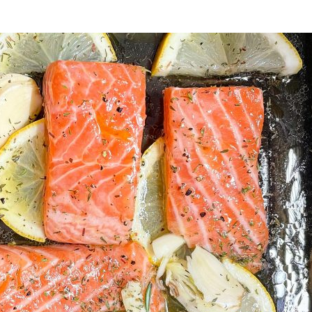
Manger des fraises
Cantons
locales en plein hiver :
s’invite
4 recettes pour les
temps d
intégrer à vos repas
25 no
cet hiver
Tout ba
11 janvier 2022
l’huile…
Evive lance un défi
pour Ch
santé pour motiver
Winde
ses consommateurs à
25 no
tenir leurs
résolutions
11 janvier 2022